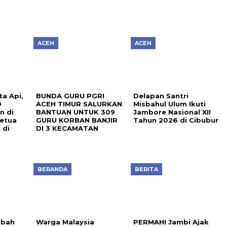
ACEH
ACEH
a Api,
BUNDA GURU PGRI
Delapan Santri
D
ACEH TIMUR SALURKAN
Misbahul Ulum Ikuti
n di
BANTUAN UNTUK 309
Jambore Nasional XII
etua
GURU KORBAN BANJIR
Tahun 2026 di Cibubur
 di
DI 3 KECAMATAN
BERANDA
BERITA
abah
Warga Malaysia
PERMAHI Jambi Ajak