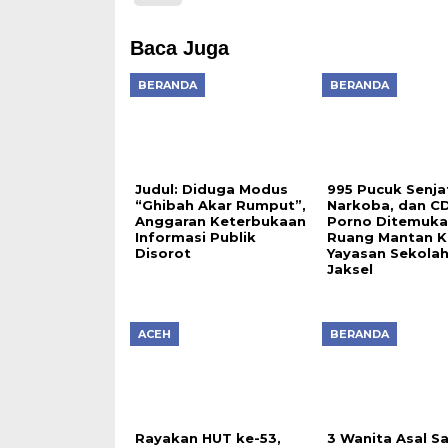
Baca Juga
BERANDA
BERANDA
Judul: Diduga Modus
995 Pucuk Senjat
“Ghibah Akar Rumput”,
Narkoba, dan C
Anggaran Keterbukaan
Porno Ditemuka
Informasi Publik
Ruang Mantan K
Disorot
Yayasan Sekolah
Jaksel
ACEH
BERANDA
Rayakan HUT ke-53,
3 Wanita Asal S