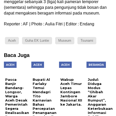
menggelar sebanyak 3 (tiga) kali pameran temporer
(sementara) sehingga para pengunjung tidak bosan dan
dapat mengakses beragam informasi pada museum.
Reporter : AF | Photo : Aulia Fitri | Editor : Endang
Aceh
Guha EK Luntie
Museum
Tsunami
Baca Juga
ACEH
ACEH
ACEH
BERANDA
Pasca
Bupati Al
Wabup
Judul:
Banjir
Farlaky
Aceh Timur
Diduga
Bandang-
Temui
Lepas
Modus
Longsor,
Mendagri
Kontingen
“Ghibah
Warga
Tito
Jambore
Akar
Aceh Desak
Karnavian
Nasional XII
Rumput”,
Pemerintah
Bahas
ke Jakarta.
Anggaran
Segera
Percepatan
Keterbukaan
Realisasikan
Penanganan
Informasi