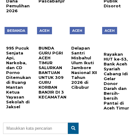
Dana
Pascabanjir
Publik
Pemulihan
Disorot
2026
BERANDA
ACEH
ACEH
ACEH
995 Pucuk
BUNDA
Delapan
Senjata
GURU PGRI
Santri
Rayakan
Api,
ACEH
Misbahul
HUT ke-53,
Narkoba,
TIMUR
Ulum Ikuti
Bank Aceh
dan CD
SALURKAN
Jambore
Syariah
Porno
BANTUAN
Nasional XII
Cabang Idi
Ditemukan
UNTUK 309
Tahun
Gelar
di Ruang
GURU
2026 di
Donor
Mantan
KORBAN
Cibubur
Darah dan
Ketua
BANJIR DI 3
Bersih-
Yayasan
KECAMATAN
bersih
Sekolah di
Pantai di
Jaksel
Aceh Timur