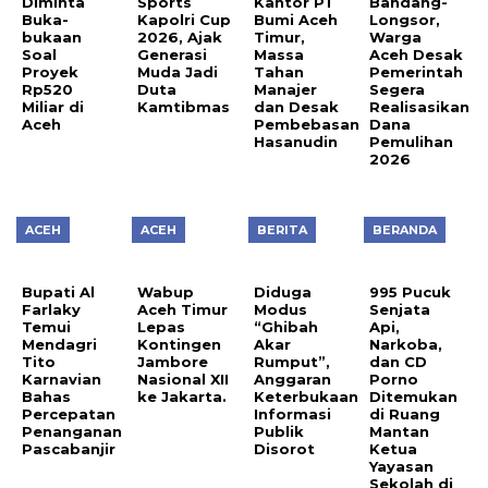
Diminta
Sports
Kantor PT
Bandang-
Buka-
Kapolri Cup
Bumi Aceh
Longsor,
bukaan
2026, Ajak
Timur,
Warga
Soal
Generasi
Massa
Aceh Desak
Proyek
Muda Jadi
Tahan
Pemerintah
Rp520
Duta
Manajer
Segera
Miliar di
Kamtibmas
dan Desak
Realisasikan
Aceh
Pembebasan
Dana
Hasanudin
Pemulihan
2026
ACEH
ACEH
BERITA
BERANDA
Bupati Al
Wabup
Diduga
995 Pucuk
Farlaky
Aceh Timur
Modus
Senjata
Temui
Lepas
“Ghibah
Api,
Mendagri
Kontingen
Akar
Narkoba,
Tito
Jambore
Rumput”,
dan CD
Karnavian
Nasional XII
Anggaran
Porno
Bahas
ke Jakarta.
Keterbukaan
Ditemukan
Percepatan
Informasi
di Ruang
Penanganan
Publik
Mantan
Pascabanjir
Disorot
Ketua
Yayasan
Sekolah di