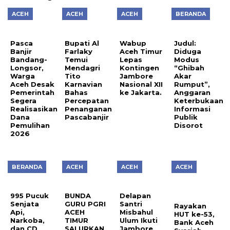
ACEH
ACEH
ACEH
BERANDA
Pasca
Bupati Al
Wabup
Judul:
Banjir
Farlaky
Aceh Timur
Diduga
Bandang-
Temui
Lepas
Modus
Longsor,
Mendagri
Kontingen
“Ghibah
Warga
Tito
Jambore
Akar
Aceh Desak
Karnavian
Nasional XII
Rumput”,
Pemerintah
Bahas
ke Jakarta.
Anggaran
Segera
Percepatan
Keterbukaan
Realisasikan
Penanganan
Informasi
Dana
Pascabanjir
Publik
Pemulihan
Disorot
2026
BERANDA
ACEH
ACEH
ACEH
995 Pucuk
BUNDA
Delapan
Senjata
GURU PGRI
Santri
Rayakan
Api,
ACEH
Misbahul
HUT ke-53,
Narkoba,
TIMUR
Ulum Ikuti
Bank Aceh
dan CD
SALURKAN
Jambore