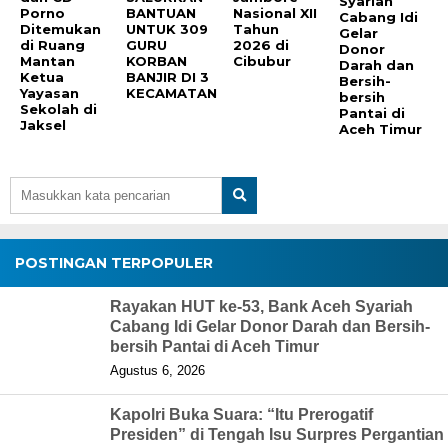
Syariah
Porno
BANTUAN
Nasional XII
Cabang Idi
Ditemukan
UNTUK 309
Tahun
Gelar
di Ruang
GURU
2026 di
Donor
Mantan
KORBAN
Cibubur
Darah dan
Ketua
BANJIR DI 3
Bersih-
Yayasan
KECAMATAN
bersih
Sekolah di
Pantai di
Jaksel
Aceh Timur
POSTINGAN TERPOPULER
Rayakan HUT ke-53, Bank Aceh Syariah
Cabang Idi Gelar Donor Darah dan Bersih-
bersih Pantai di Aceh Timur
Agustus 6, 2026
Kapolri Buka Suara: “Itu Prerogatif
Presiden” di Tengah Isu Surpres Pergantian