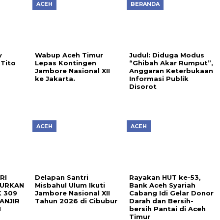
ACEH
BERANDA
y
Wabup Aceh Timur
Judul: Diduga Modus
Tito
Lepas Kontingen
“Ghibah Akar Rumput”,
s
Jambore Nasional XII
Anggaran Keterbukaan
ke Jakarta.
Informasi Publik
Disorot
ACEH
ACEH
RI
Delapan Santri
Rayakan HUT ke-53,
LURKAN
Misbahul Ulum Ikuti
Bank Aceh Syariah
 309
Jambore Nasional XII
Cabang Idi Gelar Donor
ANJIR
Tahun 2026 di Cibubur
Darah dan Bersih-
N
bersih Pantai di Aceh
Timur