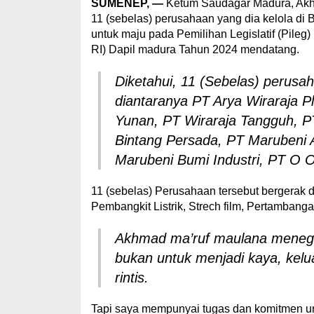
SUMENEP,
—
Ketum Saudagar Madura, Akh
11 (sebelas) perusahaan yang dia kelola di 
untuk maju pada Pemilihan Legislatif (Pile
RI) Dapil madura Tahun 2024 mendatang.
Diketahui, 11 (Sebelas) perusa
diantaranya PT Arya Wiraraja Pl
Yunan, PT Wiraraja Tangguh, PT
Bintang Persada, PT Marubeni 
Marubeni Bumi Industri, PT O 
11 (sebelas) Perusahaan tersebut bergerak di
Pembangkit Listrik, Strech film, Pertambang
Akhmad ma’ruf maulana menegas
bukan untuk menjadi kaya, kelua
rintis.
Tapi saya mempunyai tugas dan komitmen u