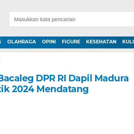
S
OLAHRAGA
OPINI
FIGURE
KESEHATAN
KUL
K
Bacaleg DPR RI Dapil Madura
itik 2024 Mendatang