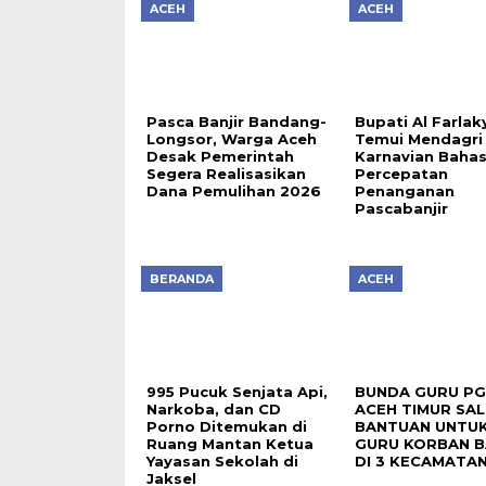
ACEH
ACEH
Pasca Banjir Bandang-
Bupati Al Farlak
Longsor, Warga Aceh
Temui Mendagri 
Desak Pemerintah
Karnavian Baha
Segera Realisasikan
Percepatan
Dana Pemulihan 2026
Penanganan
Pascabanjir
BERANDA
ACEH
995 Pucuk Senjata Api,
BUNDA GURU PG
Narkoba, dan CD
ACEH TIMUR SA
Porno Ditemukan di
BANTUAN UNTUK
Ruang Mantan Ketua
GURU KORBAN B
Yayasan Sekolah di
DI 3 KECAMATA
Jaksel