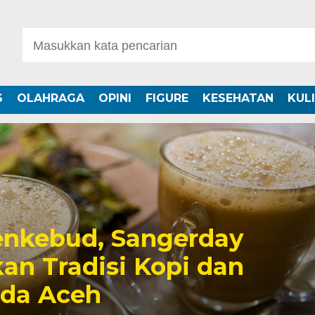
S
OLAHRAGA
OPINI
FIGURE
KESEHATAN
KUL
nkebud, Sangerday
an Tradisi Kopi dan
uda Aceh