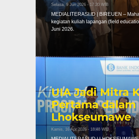
Selasa, 9 Jun 2026 - 17:20 WIB
MEDIALITERASI.ID | BIREUEN – Mahasi
kegiatan kuliah lapangan (field educa
Juni 2026.
UIA Jadi Mitra
Pertama dalam 
Lhokseumawe
Kamis, 16 Apr 2026 - 18:48 WIB
MEDIALITERASI.ID | LHOKSEUMAWE – K