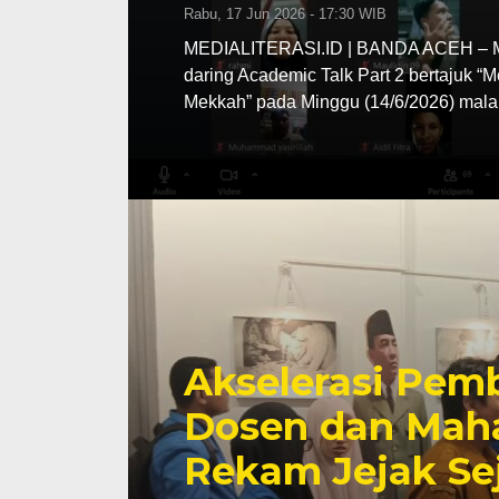
Rabu, 17 Jun 2026 - 17:30 WIB
MEDIALITERASI.ID | BANDA ACEH – MA
daring Academic Talk Part 2 bertajuk “
Mekkah” pada Minggu (14/6/2026) mala
Akselerasi Pemb
Dosen dan Maha
Rekam Jejak Se