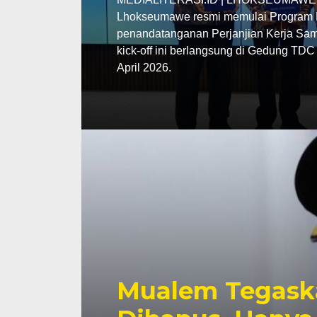
Lhokseumawe resmi memulai Program P
penandatanganan Perjanjian Kerja Sama
kick-off ini berlangsung di Gedung TD
April 2026.
Mualem Tegask