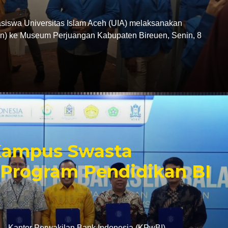
swa Universitas Islam Aceh (UIA) melaksanakan
tion) ke Museum Perjuangan Kabupaten Bireuen, Senin, 8
 Kampus Swasta
Program Pendidikan BI
antor Perwakilan Bank Indonesia (KPwBI)