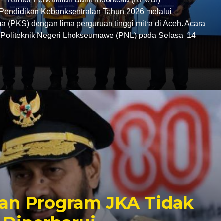
endidikan Kebanksentralan Tahun 2026 melalui
 (PKS) dengan lima perguruan tinggi mitra di Aceh. Acara
C Politeknik Negeri Lhokseumawe (PNL) pada Selasa, 14
an Program JKA Tidak