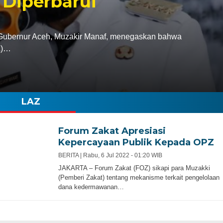
 Diperbarui
bernur Aceh, Muzakir Manaf, menegaskan bahwa
A)…
LAZ
Forum Zakat Apresiasi
Kepercayaan Publik Kepada OPZ
BERITA |
Rabu, 6 Jul 2022 - 01:20 WIB
JAKARTA – Forum Zakat (FOZ) sikapi para Muzakki
(Pemberi Zakat) tentang mekanisme terkait pengelolaan
dana kedermawanan…