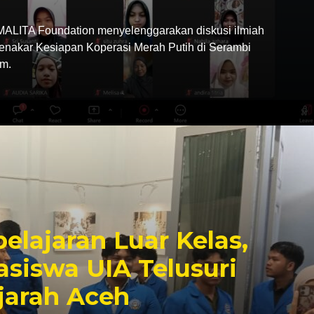
LITA Foundation menyelenggarakan diskusi ilmiah
Menakar Kesiapan Koperasi Merah Putih di Serambi
m.
elajaran Luar Kelas,
siswa UIA Telusuri
jarah Aceh