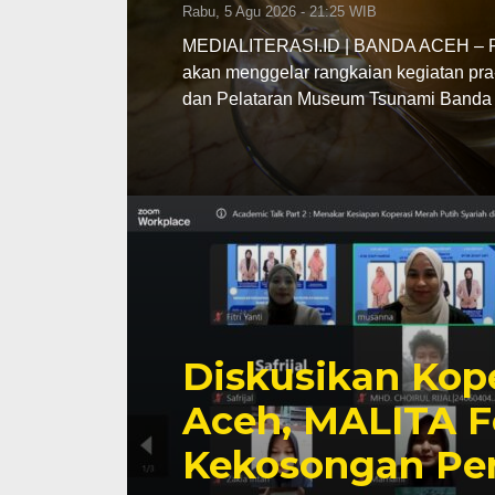
Rabu, 5 Agu 2026 - 21:25 WIB
MEDIALITERASI.ID | BANDA ACEH – Pe
akan menggelar rangkaian kegiatan pra
dan Pelataran Museum Tsunami Banda 
Diskusikan Kope
Aceh, MALITA F
Kekosongan Pe