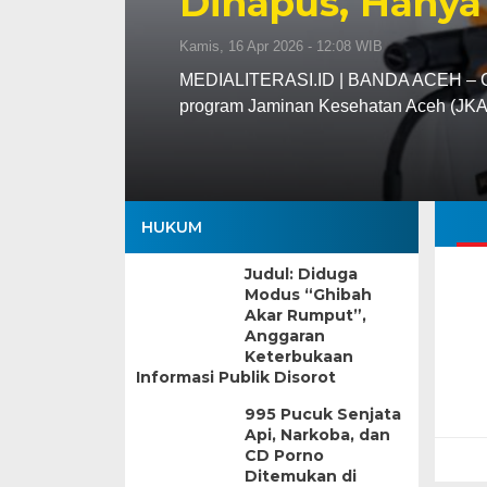
Dihapus, Hanya
Kamis, 16 Apr 2026 - 12:08 WIB
MEDIALITERASI.ID | BANDA ACEH – Gu
program Jaminan Kesehatan Aceh (JK
HUKUM
Judul: Diduga
Modus “Ghibah
Akar Rumput”,
Anggaran
Keterbukaan
Informasi Publik Disorot
995 Pucuk Senjata
Api, Narkoba, dan
CD Porno
Ditemukan di