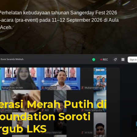
rhelatan kebudayaan tahunan Sangerday Fest 2026
-acara (pra-event) pada 11–12 September 2026 di Aula
Aceh.
rasi Merah Putih di
oundation Soroti
rgub LKS