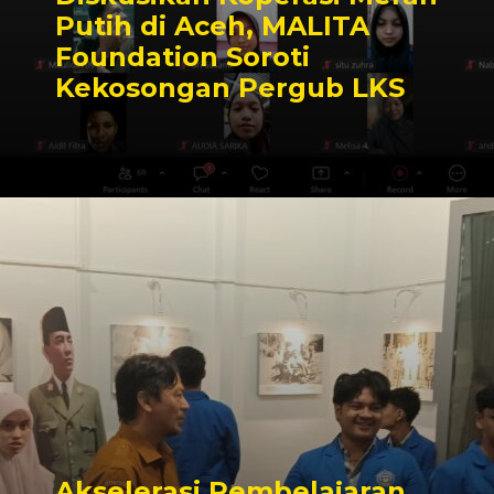
Putih di Aceh, MALITA
Foundation Soroti
Kekosongan Pergub LKS
Akselerasi Pembelajaran