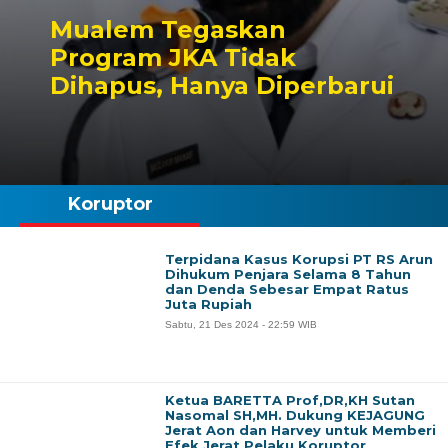
Mualem Tegaskan
Program JKA Tidak
Dihapus, Hanya Diperbarui
Koruptor
Terpidana Kasus Korupsi PT RS Arun
Dihukum Penjara Selama 8 Tahun
dan Denda Sebesar Empat Ratus
Juta Rupiah
Sabtu, 21 Des 2024 - 22:59 WIB
Ketua BARETTA Prof,DR,KH Sutan
Nasomal SH,MH. Dukung KEJAGUNG
Jerat Aon dan Harvey untuk Memberi
Efek Jerat Pelaku Koruptor