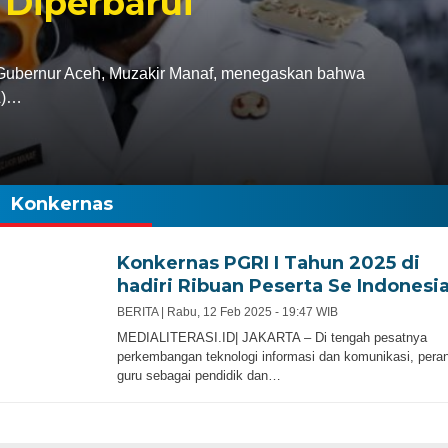
 Diperbarui
bernur Aceh, Muzakir Manaf, menegaskan bahwa
A)…
Konkernas
Konkernas PGRI I Tahun 2025 di
hadiri Ribuan Peserta Se Indonesi
BERITA |
Rabu, 12 Feb 2025 - 19:47 WIB
MEDIALITERASI.ID| JAKARTA – Di tengah pesatnya
perkembangan teknologi informasi dan komunikasi, pera
guru sebagai pendidik dan…