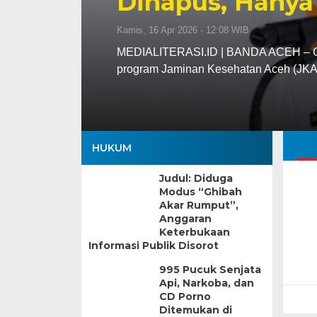
Dihapus, Hanya
Kamis, 16 Apr 2026 - 12:08 WIB
MEDIALITERASI.ID | BANDA ACEH – Gu
program Jaminan Kesehatan Aceh (JK
HUKUM
Judul: Diduga
Modus “Ghibah
Akar Rumput”,
Anggaran
Keterbukaan
Informasi Publik Disorot
995 Pucuk Senjata
Api, Narkoba, dan
CD Porno
Ditemukan di