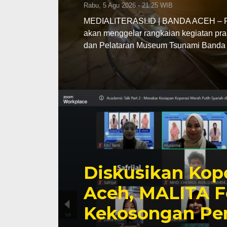
Rabu, 5 Agu 2026 - 21:25 WIB
MEDIALITERASI.ID | BANDA ACEH – Pe
akan menggelar rangkaian kegiatan pra
dan Pelataran Museum Tsunami Banda 
Diskusikan Kope
Aceh, MALITA F
Kekosongan Pe