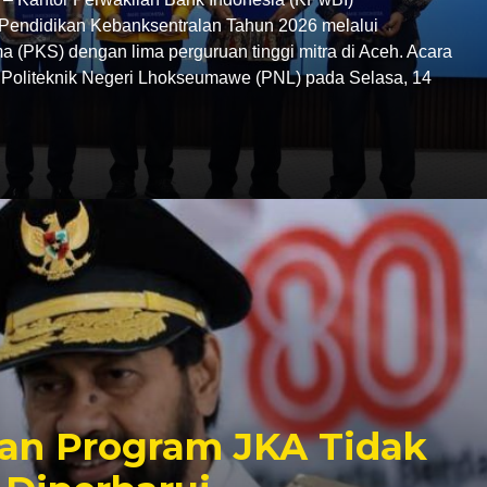
endidikan Kebanksentralan Tahun 2026 melalui
 (PKS) dengan lima perguruan tinggi mitra di Aceh. Acara
C Politeknik Negeri Lhokseumawe (PNL) pada Selasa, 14
an Program JKA Tidak