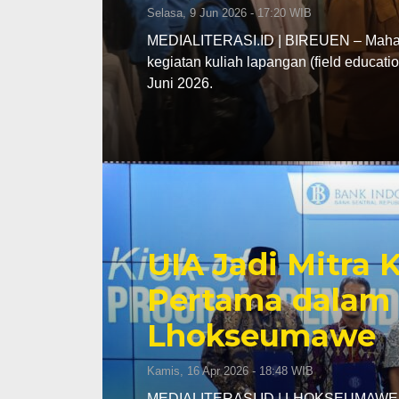
Selasa, 9 Jun 2026 - 17:20 WIB
MEDIALITERASI.ID | BIREUEN – Mahasi
kegiatan kuliah lapangan (field educa
Juni 2026.
UIA Jadi Mitra
Pertama dalam 
Lhokseumawe
Kamis, 16 Apr 2026 - 18:48 WIB
MEDIALITERASI.ID | LHOKSEUMAWE – K