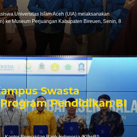
swa Universitas Islam Aceh (UIA) melaksanakan
tion) ke Museum Perjuangan Kabupaten Bireuen, Senin, 8
 Kampus Swasta
Program Pendidikan BI
antor Perwakilan Bank Indonesia (KPwBI)