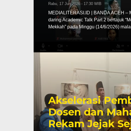
Rabu, 17 Jun 2026 - 17:30 WIB
MEDIALITERASI.ID | BANDA ACEH – MA
daring Academic Talk Part 2 bertajuk “
Mekkah” pada Minggu (14/6/2026) mala
Akselerasi Pemb
Dosen dan Maha
Rekam Jejak Se