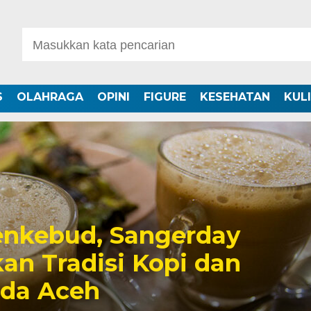
S
OLAHRAGA
OPINI
FIGURE
KESEHATAN
KUL
nkebud, Sangerday
an Tradisi Kopi dan
uda Aceh