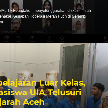
LITA Foundation menyelenggarakan diskusi ilmiah
Menakar Kesiapan Koperasi Merah Putih di Serambi
m.
elajaran Luar Kelas,
siswa UIA Telusuri
jarah Aceh