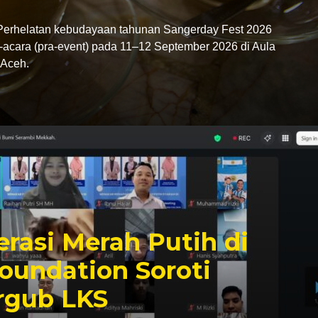
rhelatan kebudayaan tahunan Sangerday Fest 2026
-acara (pra-event) pada 11–12 September 2026 di Aula
Aceh.
rasi Merah Putih di
oundation Soroti
rgub LKS