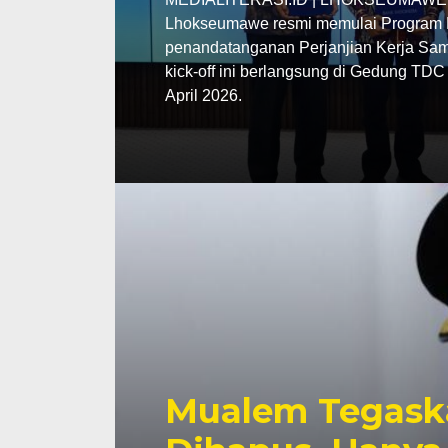
Lhokseumawe resmi memulai Program P
penandatanganan Perjanjian Kerja Sama
kick-off ini berlangsung di Gedung TD
April 2026.
Mualem Tegask