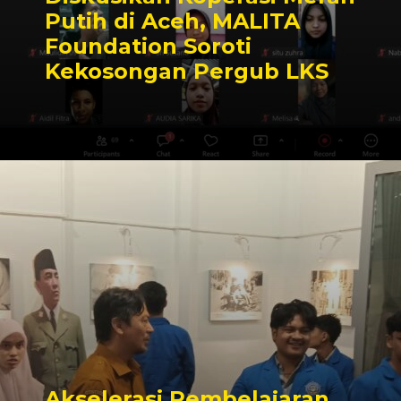
Putih di Aceh, MALITA
Foundation Soroti
Kekosongan Pergub LKS
Akselerasi Pembelajaran