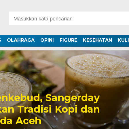
S
OLAHRAGA
OPINI
FIGURE
KESEHATAN
KUL
nkebud, Sangerday
an Tradisi Kopi dan
uda Aceh