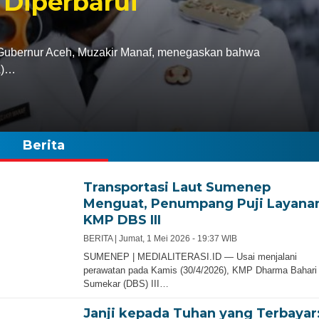
 Diperbarui
bernur Aceh, Muzakir Manaf, menegaskan bahwa
A)…
Berita
Transportasi Laut Sumenep
Menguat, Penumpang Puji Layana
KMP DBS III
BERITA |
Jumat, 1 Mei 2026 - 19:37 WIB
SUMENEP | MEDIALITERASI.ID — Usai menjalani
perawatan pada Kamis (30/4/2026), KMP Dharma Bahari
Sumekar (DBS) III…
Janji kepada Tuhan yang Terbayar