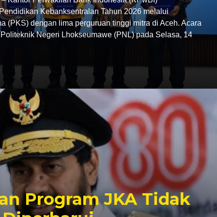
endidikan Kebanksentralan Tahun 2026 melalui
 (PKS) dengan lima perguruan tinggi mitra di Aceh. Acara
C Politeknik Negeri Lhokseumawe (PNL) pada Selasa, 14
an Program JKA Tidak