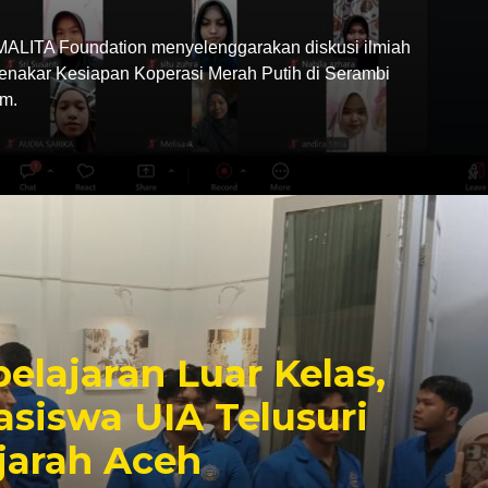
LITA Foundation menyelenggarakan diskusi ilmiah
Menakar Kesiapan Koperasi Merah Putih di Serambi
m.
elajaran Luar Kelas,
siswa UIA Telusuri
jarah Aceh