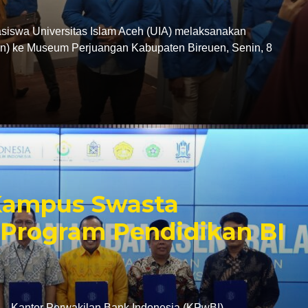
swa Universitas Islam Aceh (UIA) melaksanakan
tion) ke Museum Perjuangan Kabupaten Bireuen, Senin, 8
 Kampus Swasta
Program Pendidikan BI
antor Perwakilan Bank Indonesia (KPwBI)