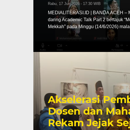
Rabu, 17 Jun 2026 - 17:30 WIB
MEDIALITERASI.ID | BANDA ACEH – MA
daring Academic Talk Part 2 bertajuk “
Mekkah” pada Minggu (14/6/2026) mala
Akselerasi Pemb
Dosen dan Maha
Rekam Jejak Se