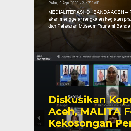
Rabu, 5 Agu 2026 - 21:25 WIB
MEDIALITERASI.ID | BANDA ACEH – Pe
akan menggelar rangkaian kegiatan pra
dan Pelataran Museum Tsunami Banda 
Diskusikan Kope
Aceh, MALITA F
Kekosongan Pe