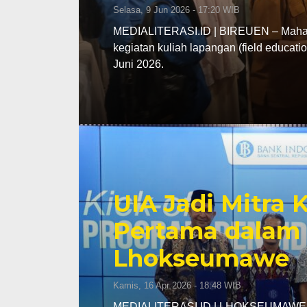
Selasa, 9 Jun 2026 - 17:20 WIB
MEDIALITERASI.ID | BIREUEN – Mahasi
kegiatan kuliah lapangan (field educa
Juni 2026.
UIA Jadi Mitra
Pertama dalam 
Lhokseumawe
Kamis, 16 Apr 2026 - 18:48 WIB
MEDIALITERASI.ID | LHOKSEUMAWE – K