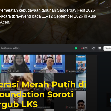
rhelatan kebudayaan tahunan Sangerday Fest 2026
-acara (pra-event) pada 11–12 September 2026 di Aula
Aceh.
rasi Merah Putih di
oundation Soroti
rgub LKS