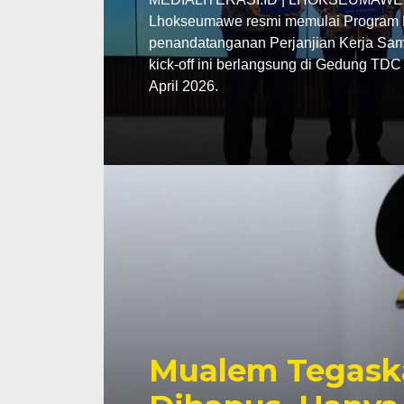
Lhokseumawe resmi memulai Program P
penandatanganan Perjanjian Kerja Sama
kick-off ini berlangsung di Gedung TD
April 2026.
Mualem Tegask