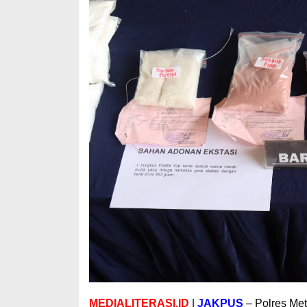
MEDIALITERASI.ID
|
JAKPUS
– Polres Met