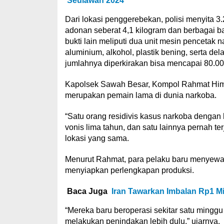
Seulawah 2024
Dari lokasi penggerebekan, polisi menyita 3.2
adonan seberat 4,1 kilogram dan berbagai b
bukti lain meliputi dua unit mesin pencetak 
aluminium, alkohol, plastik bening, serta de
jumlahnya diperkirakan bisa mencapai 80.000
Kapolsek Sawah Besar, Kompol Rahmat Him
merupakan pemain lama di dunia narkoba.
“Satu orang residivis kasus narkoba dengan 
vonis lima tahun, dan satu lainnya pernah ter
lokasi yang sama.
Menurut Rahmat, para pelaku baru menyewa 
menyiapkan perlengkapan produksi.
Baca Juga
Iran Tawarkan Imbalan Rp1 M
“Mereka baru beroperasi sekitar satu minggu
melakukan penindakan lebih dulu,” ujarnya.