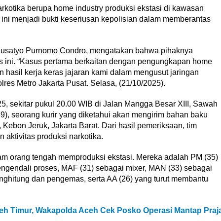
rkotika berupa home industry produksi ekstasi di kawasan
ini menjadi bukti keseriusan kepolisian dalam memberantas
 Susatyo Purnomo Condro, mengatakan bahwa pihaknya
 ini. “Kasus pertama berkaitan dengan pengungkapan home
an hasil kerja keras jajaran kami dalam mengusut jaringan
olres Metro Jakarta Pusat. Selasa, (21/10/2025).
, sekitar pukul 20.00 WIB di Jalan Mangga Besar XIII, Sawah
39), seorang kurir yang diketahui akan mengirim bahan baku
ebon Jeruk, Jakarta Barat. Dari hasil pemeriksaan, tim
aktivitas produksi narkotika.
m orang tengah memproduksi ekstasi. Mereka adalah PM (35)
engendali proses, MAF (31) sebagai mixer, MAN (33) sebagai
ghitung dan pengemas, serta AA (26) yang turut membantu
eh Timur, Wakapolda Aceh Cek Posko Operasi Mantap Praj