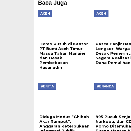
Baca Juga
ACEH
ACEH
Demo Rusuh di Kantor
Pasca Banjir Ba
PT Bumi Aceh Timur,
Longsor, Warga
Massa Tahan Manajer
Desak Pemerint
dan Desak
Segera Realisas
Pembebasan
Dana Pemulihan
Hasanudin
BERITA
BERANDA
Diduga Modus “Ghibah
995 Pucuk Senjat
Akar Rumput”,
Narkoba, dan C
Anggaran Keterbukaan
Porno Ditemuka
Informasi Publik
Ruang Mantan K