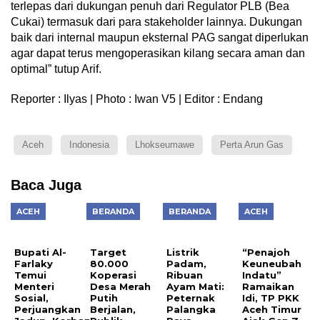
terlepas dari dukungan penuh dari Regulator PLB (Bea
Cukai) termasuk dari para stakeholder lainnya. Dukungan
baik dari internal maupun eksternal PAG sangat diperlukan
agar dapat terus mengoperasikan kilang secara aman dan
optimal” tutup Arif.
Reporter : Ilyas | Photo : Iwan V5 | Editor : Endang
Aceh
Indonesia
Lhokseumawe
Perta Arun Gas
Baca Juga
ACEH
BERANDA
BERANDA
ACEH
Bupati Al-
Target
Listrik
“Penajoh
Farlaky
80.000
Padam,
Keuneubah
Temui
Koperasi
Ribuan
Indatu”
Menteri
Desa Merah
Ayam Mati:
Ramaikan
Sosial,
Putih
Peternak
Idi, TP PKK
Perjuangkan
Berjalan,
Palangka
Aceh Timur