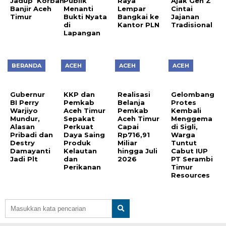
Jadup Korban
Publik
Raya
Ajak Gen Z
Banjir Aceh
Menanti
Lempar
Cintai
Timur
Bukti Nyata
Bangkai ke
Jajanan
di
Kantor PLN
Tradisional
Lapangan
BERANDA
ACEH
ACEH
ACEH
Gubernur
KKP dan
Realisasi
Gelombang
BI Perry
Pemkab
Belanja
Protes
Warjiyo
Aceh Timur
Pemkab
Kembali
Mundur,
Sepakat
Aceh Timur
Menggema
Alasan
Perkuat
Capai
di Sigli,
Pribadi dan
Daya Saing
Rp716,91
Warga
Destry
Produk
Miliar
Tuntut
Damayanti
Kelautan
hingga Juli
Cabut IUP
Jadi Plt
dan
2026
PT Serambi
Perikanan
Timur
Resources