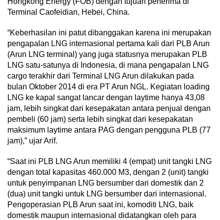
Hongkong Energy (FOB) dengan tujuan penerima di
Terminal Caofeidian, Hebei, China.
“Keberhasilan ini patut dibanggakan karena ini merupakan
pengapalan LNG internasional pertama kali dari PLB Arun
(Arun LNG terminal) yang juga statusnya merupakan PLB
LNG satu-satunya di Indonesia, di mana pengapalan LNG
cargo terakhir dari Terminal LNG Arun dilakukan pada
bulan Oktober 2014 di era PT Arun NGL. Kegiatan loading
LNG ke kapal sangat lancar dengan laytime hanya 43,08
jam, lebih singkat dari kesepakatan antara penjual dengan
pembeli (60 jam) serta lebih singkat dari kesepakatan
maksimum laytime antara PAG dengan pengguna PLB (77
jam),” ujar Arif.
“Saat ini PLB LNG Arun memiliki 4 (empat) unit tangki LNG
dengan total kapasitas 460.000 M3, dengan 2 (unit) tangki
untuk penyimpanan LNG bersumber dari domestik dan 2
(dua) unit tangki untuk LNG bersumber dari internasional.
Pengoperasian PLB Arun saat ini, komoditi LNG, baik
domestik maupun internasional didatangkan oleh para