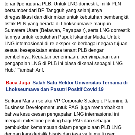
tenant/pengguna PLB. Untuk LNG domestik, milik PLN
bersumber dari BP Tangguh yang selanjutnya
diregasifikasi dan dikirimkan untuk kebutuhan pembangkit
listrik PLN yang berada di Lhokseumawe maupun
Sumatera Utara (Belawan, Payapasir), serta LNG domestik
lainnya untuk kebutuhan Pupuk Iskandar Muda. Untuk
LNG internasional di-re-ekspor ke berbagai negara tujuan
sesuai kesepakatan antara tenant PLB dengan
pembelinya. Kegiatan penerimaan, penyimpanan dan
pengapalan LNG di PLB ini biasa dikenal sebagai LNG
Hub.” Tambah Arif.
Baca Juga
Salah Satu Rektor Universitas Ternama di
Lhokseumawe dan Pasutri Positif Covid 19
Surkani Manan selaku VP Corporate Strategic Planning &
Business Development untuk PAG, juga menambahkan
bahwa kesuksesan pengapalan LNG internasional ini
menjadi milestone penting bagi PAG dan sebagai
pembuktian kemampuan dalam pengelolaan PLB LNG
dengan karakteristik bisnis dan jasa yaitu multi user,