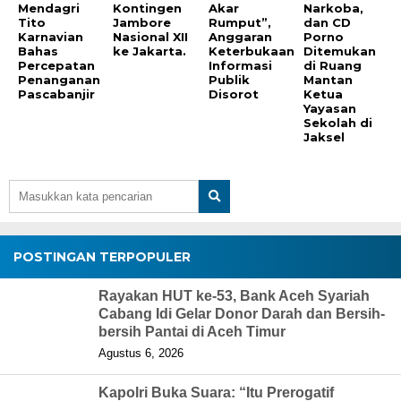
Mendagri
Kontingen
Akar
Narkoba,
Tito
Jambore
Rumput”,
dan CD
Karnavian
Nasional XII
Anggaran
Porno
Bahas
ke Jakarta.
Keterbukaan
Ditemukan
Percepatan
Informasi
di Ruang
Penanganan
Publik
Mantan
Pascabanjir
Disorot
Ketua
Yayasan
Sekolah di
Jaksel
POSTINGAN TERPOPULER
Rayakan HUT ke-53, Bank Aceh Syariah
Cabang Idi Gelar Donor Darah dan Bersih-
bersih Pantai di Aceh Timur
Agustus 6, 2026
Kapolri Buka Suara: “Itu Prerogatif