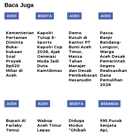
Baca Juga
ACEH
BERITA
ACEH
ACEH
Kementerian
Kapolri
Demo
Pasca
Pertanian
Tutup E-
Rusuh di
Banjir
Diminta
Sports
Kantor PT
Bandang-
Buka-
Kapolri Cup
Bumi Aceh
Longsor,
bukaan
2026, Ajak
Timur,
Warga
Soal
Generasi
Massa
Aceh Desak
Proyek
Muda Jadi
Tahan
Pemerintah
Rp520
Duta
Manajer
Segera
Miliar di
Kamtibmas
dan Desak
Realisasikan
Aceh
Pembebasan
Dana
Hasanudin
Pemulihan
2026
ACEH
ACEH
BERITA
BERANDA
Bupati Al
Wabup
Diduga
995 Pucuk
Farlaky
Aceh Timur
Modus
Senjata
Temui
Lepas
“Ghibah
Api,