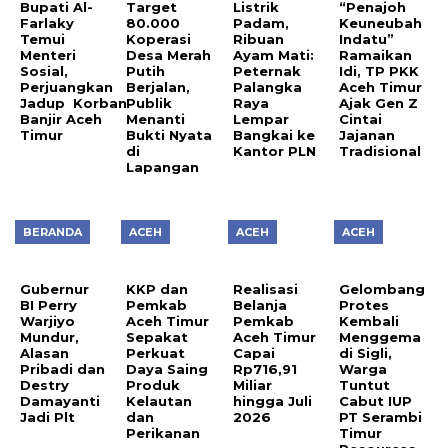
Bupati Al-
Target
Listrik
“Penajoh
Farlaky
80.000
Padam,
Keuneubah
Temui
Koperasi
Ribuan
Indatu”
Menteri
Desa Merah
Ayam Mati:
Ramaikan
Sosial,
Putih
Peternak
Idi, TP PKK
Perjuangkan
Berjalan,
Palangka
Aceh Timur
Jadup Korban
Publik
Raya
Ajak Gen Z
Banjir Aceh
Menanti
Lempar
Cintai
Timur
Bukti Nyata
Bangkai ke
Jajanan
di
Kantor PLN
Tradisional
Lapangan
BERANDA
ACEH
ACEH
ACEH
Gubernur
KKP dan
Realisasi
Gelombang
BI Perry
Pemkab
Belanja
Protes
Warjiyo
Aceh Timur
Pemkab
Kembali
Mundur,
Sepakat
Aceh Timur
Menggema
Alasan
Perkuat
Capai
di Sigli,
Pribadi dan
Daya Saing
Rp716,91
Warga
Destry
Produk
Miliar
Tuntut
Damayanti
Kelautan
hingga Juli
Cabut IUP
Jadi Plt
dan
2026
PT Serambi
Perikanan
Timur