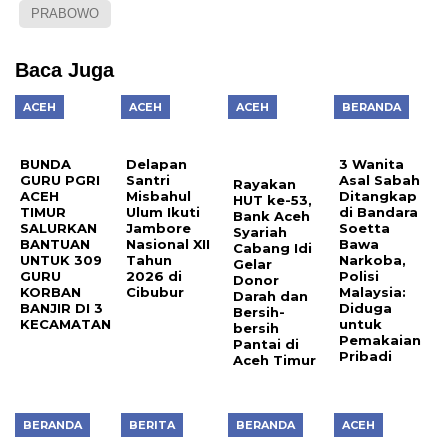
PRABOWO
Baca Juga
ACEH
ACEH
ACEH
BERANDA
BUNDA
Delapan
3 Wanita
GURU PGRI
Santri
Asal Sabah
Rayakan
ACEH
Misbahul
Ditangkap
HUT ke-53,
TIMUR
Ulum Ikuti
di Bandara
Bank Aceh
SALURKAN
Jambore
Soetta
Syariah
BANTUAN
Nasional XII
Bawa
Cabang Idi
UNTUK 309
Tahun
Narkoba,
Gelar
GURU
2026 di
Polisi
Donor
KORBAN
Cibubur
Malaysia:
Darah dan
BANJIR DI 3
Diduga
Bersih-
KECAMATAN
untuk
bersih
Pemakaian
Pantai di
Pribadi
Aceh Timur
BERANDA
BERITA
BERANDA
ACEH