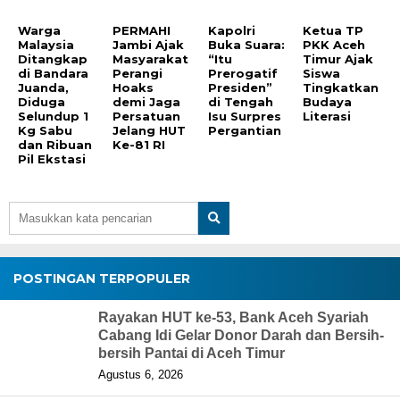
Warga
PERMAHI
Kapolri
Ketua TP
Malaysia
Jambi Ajak
Buka Suara:
PKK Aceh
Ditangkap
Masyarakat
“Itu
Timur Ajak
di Bandara
Perangi
Prerogatif
Siswa
Juanda,
Hoaks
Presiden”
Tingkatkan
Diduga
demi Jaga
di Tengah
Budaya
Selundup 1
Persatuan
Isu Surpres
Literasi
Kg Sabu
Jelang HUT
Pergantian
dan Ribuan
Ke-81 RI
Pil Ekstasi
POSTINGAN TERPOPULER
Rayakan HUT ke-53, Bank Aceh Syariah
Cabang Idi Gelar Donor Darah dan Bersih-
bersih Pantai di Aceh Timur
Agustus 6, 2026