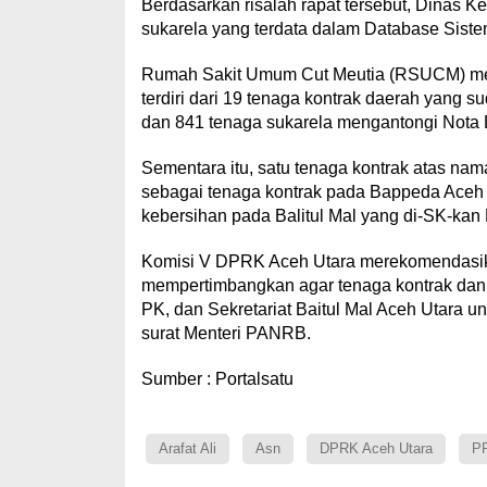
Berdasarkan risalah rapat tersebut, Dinas Ke
sukarela yang terdata dalam Database Sis
Rumah Sakit Umum Cut Meutia (RSUCM) mem
terdiri dari 19 tenaga kontrak daerah yang 
dan 841 tenaga sukarela mengantongi Nota 
Sementara itu, satu tenaga kontrak atas n
sebagai tenaga kontrak pada Bappeda Aceh Ut
kebersihan pada Balitul Mal yang di-SK-kan
Komisi V DPRK Aceh Utara merekomendasik
mempertimbangkan agar tenaga kontrak dan 
PK, dan Sekretariat Baitul Mal Aceh Utara 
surat Menteri PANRB.
Sumber : Portalsatu
Arafat Ali
Asn
DPRK Aceh Utara
P