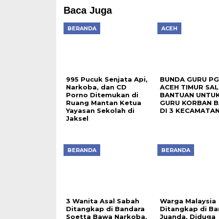
Baca Juga
BERANDA
ACEH
995 Pucuk Senjata Api,
BUNDA GURU PG
Narkoba, dan CD
ACEH TIMUR SA
Porno Ditemukan di
BANTUAN UNTUK
Ruang Mantan Ketua
GURU KORBAN B
Yayasan Sekolah di
DI 3 KECAMATA
Jaksel
BERANDA
BERANDA
3 Wanita Asal Sabah
Warga Malaysia
Ditangkap di Bandara
Ditangkap di Ba
Soetta Bawa Narkoba,
Juanda, Diduga