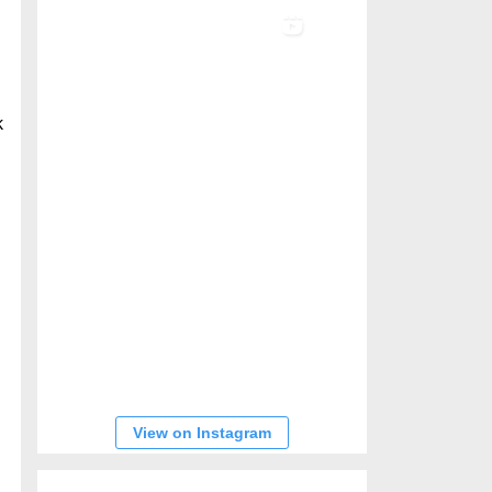
k
i
View on Instagram