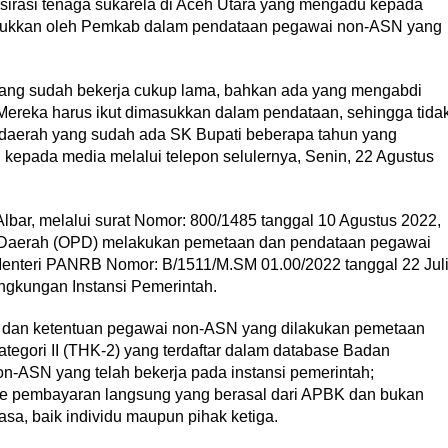
apsirasi tenaga sukarela di Aceh Utara yang mengadu kepada
asukkan oleh Pemkab dalam pendataan pegawai non-ASN yang
 yang sudah bekerja cukup lama, bahkan ada yang mengabdi
 Mereka harus ikut dimasukkan dalam pendataan, sehingga tida
 daerah yang sudah ada SK Bupati beberapa tahun yang
, kepada media melalui telepon selulernya, Senin, 22 Agustus
lbar, melalui surat Nomor: 800/1485 tanggal 10 Agustus 2022,
t Daerah (OPD) melakukan pemetaan dan pendataan pegawai
. Menteri PANRB Nomor: B/1511/M.SM 01.00/2022 tanggal 22 Jul
gkungan Instansi Pemerintah.
t dan ketentuan pegawai non-ASN yang dilakukan pemetaan
tegori II (THK-2) yang terdaftar dalam database Badan
-ASN yang telah bekerja pada instansi pemerintah;
 pembayaran langsung yang berasal dari APBK dan bukan
a, baik individu maupun pihak ketiga.