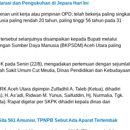
rasi dan Pengukuhan di Jepara Hari Ini
inan unit kerja atau pimpinan OPD; telah bekerja paling singka
ia paling rendah 20 tahun, paling tinggi 56 tahun pada 31
tersebut selanjutnya disampaikan kepada Bupati melalui
gan Sumber Daya Manusia (BKPSDM) Aceh Utara paling
DPRK pada Senin (22/8), mengadakan pertemuan dengan sejumla
ah Sakit Umum Cut Meutia, Dinas Pendidikan dan Kebudayaa
Aceh Utara dipimpin Zulfadhli A. Taleb (Ketua), dihadiri
), H. As’adi, Ridwan M. Yunus, Saifuddin, Hj. Nurmalia, Tgk.
a). Rapat digelar per SKPK dihadiri kepala dinas dan
Sita 561 Amunisi, TPNPB Sebut Ada Aparat Tertembak