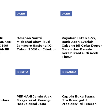
ACEH
ACEH
RI
Delapan Santri
Rayakan HUT ke-53,
LURKAN
Misbahul Ulum Ikuti
Bank Aceh Syariah
 309
Jambore Nasional XII
Cabang Idi Gelar Donor
ANJIR
Tahun 2026 di Cibubur
Darah dan Bersih-
N
bersih Pantai di Aceh
Timur
BERITA
BERANDA
PERMAHI Jambi Ajak
Kapolri Buka Suara:
ndara
Masyarakat Perangi
“Itu Prerogatif
Hoaks demi Jaga
Presiden” di Tengah