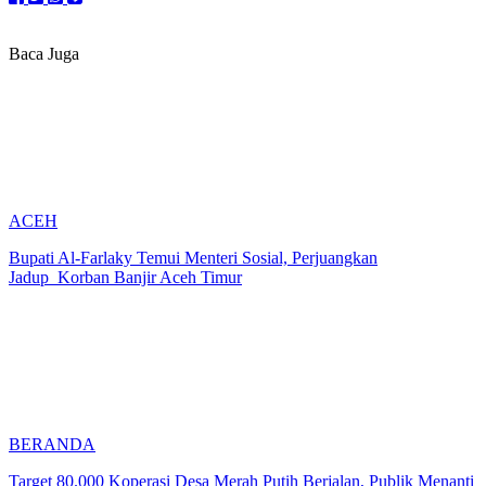
Baca Juga
ACEH
Bupati Al-Farlaky Temui Menteri Sosial, Perjuangkan
Jadup Korban Banjir Aceh Timur
BERANDA
Target 80.000 Koperasi Desa Merah Putih Berjalan, Publik Menanti