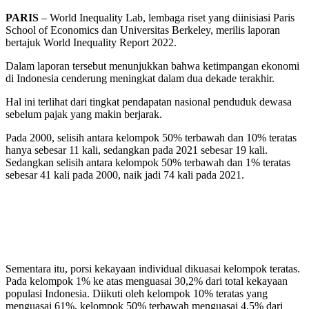
PARIS
– World Inequality Lab, lembaga riset yang diinisiasi Paris
School of Economics dan Universitas Berkeley, merilis laporan
bertajuk World Inequality Report 2022.
Dalam laporan tersebut menunjukkan bahwa ketimpangan ekonomi
di Indonesia cenderung meningkat dalam dua dekade terakhir.
Hal ini terlihat dari tingkat pendapatan nasional penduduk dewasa
sebelum pajak yang makin berjarak.
Pada 2000, selisih antara kelompok 50% terbawah dan 10% teratas
hanya sebesar 11 kali, sedangkan pada 2021 sebesar 19 kali.
Sedangkan selisih antara kelompok 50% terbawah dan 1% teratas
sebesar 41 kali pada 2000, naik jadi 74 kali pada 2021.
Baca Juga
Petani Aceh Miliki Peluang Besar Budidaya
Cavendish, Ma'ruf Amin Tinjau Panen Perdana di
Ponorogo
Sementara itu, porsi kekayaan individual dikuasai kelompok teratas.
Pada kelompok 1% ke atas menguasai 30,2% dari total kekayaan
populasi Indonesia. Diikuti oleh kelompok 10% teratas yang
menguasai 61%, kelompok 50% terbawah menguasai 4,5% dari