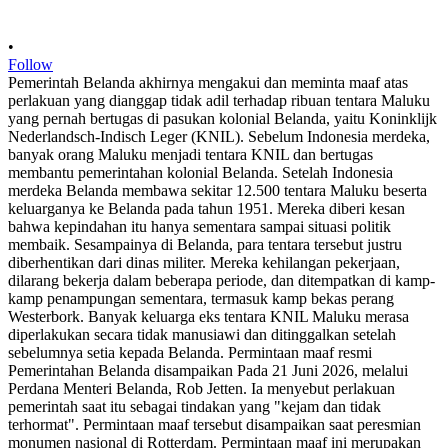
•
Follow
Pemerintah Belanda akhirnya mengakui dan meminta maaf atas
perlakuan yang dianggap tidak adil terhadap ribuan tentara Maluku
yang pernah bertugas di pasukan kolonial Belanda, yaitu Koninklijk
Nederlandsch-Indisch Leger (KNIL). Sebelum Indonesia merdeka,
banyak orang Maluku menjadi tentara KNIL dan bertugas
membantu pemerintahan kolonial Belanda. Setelah Indonesia
merdeka Belanda membawa sekitar 12.500 tentara Maluku beserta
keluarganya ke Belanda pada tahun 1951. Mereka diberi kesan
bahwa kepindahan itu hanya sementara sampai situasi politik
membaik. Sesampainya di Belanda, para tentara tersebut justru
diberhentikan dari dinas militer. Mereka kehilangan pekerjaan,
dilarang bekerja dalam beberapa periode, dan ditempatkan di kamp-
kamp penampungan sementara, termasuk kamp bekas perang
Westerbork. Banyak keluarga eks tentara KNIL Maluku merasa
diperlakukan secara tidak manusiawi dan ditinggalkan setelah
sebelumnya setia kepada Belanda. Permintaan maaf resmi
Pemerintahan Belanda disampaikan Pada 21 Juni 2026, melalui
Perdana Menteri Belanda, Rob Jetten. Ia menyebut perlakuan
pemerintah saat itu sebagai tindakan yang "kejam dan tidak
terhormat". Permintaan maaf tersebut disampaikan saat peresmian
monumen nasional di Rotterdam. Permintaan maaf ini merupakan