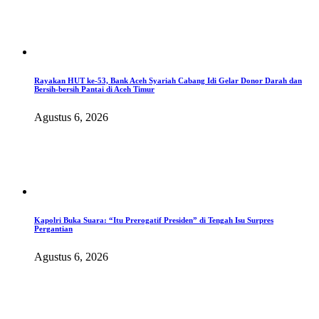
Rayakan HUT ke-53, Bank Aceh Syariah Cabang Idi Gelar Donor Darah dan
Bersih-bersih Pantai di Aceh Timur
Agustus 6, 2026
Kapolri Buka Suara: “Itu Prerogatif Presiden” di Tengah Isu Surpres
Pergantian
Agustus 6, 2026