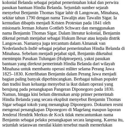
kolonial Belanda sebagai pejabat pemerintahan lokal dan perwira
pasukan bantuan Hindia Belanda. Sejumlah sumber sejarah
menyebut Benjamin Thomas Sigar lahir di Langowan, Minahasa,
sekitar tahun 1790 dengan nama Tawalijn atau Tawalin Sigar. Ia
kemudian dibaptis menjadi Kristen Protestan pada 1841 oleh
misionaris Jerman Johann Gottlieb Schwarz dan menggunakan
nama Benjamin Thomas Sigar. Dalam literatur kolonial, Benjamin
dikenal pernah menjabat sebagai Hukum Besar atau kepala distrik
Langowan. Namanya juga tercantum dalam Almanak van
Nederlandsch-Indië sebagai pejabat pemerintahan Hindia Belanda di
Minahasa. Sebelum menjadi pejabat sipil, Benjamin diketahui
memimpin Pasukan Tulungan (Hulptroepen), yakni pasukan
bantuan yang direkrut pemerintah Hindia Belanda dari wilayah
Minahasa untuk membantu operasi militer selama Perang Jawa
1825–1830. Keterlibatan Benjamin dalam Perang Jawa menjadi
bagian paling banyak diperbincangkan. Berbagai tulisan populer
dan tradisi lisan keluarga menyebut ia ikut dalam operasi yang
berujung pada penangkapan Pangeran Diponegoro pada 1830.
Namun, hingga kini belum ditemukan arsip primer pemerintah
Hindia Belanda yang secara eksplisit menyebut Benjamin Thomas
Sigar sebagai tokoh yang menangkap Diponegoro. Dokumen resmi
mengenai penangkapan Diponegoro di Magelang maupun laporan
Jenderal Hendrik Merkus de Kock tidak mencantumkan nama
Benjamin sebagai pelaku penangkapan secara langsung. Karena itu,
sejumlah sejarawan menilai klaim tersebut masih memerlukan