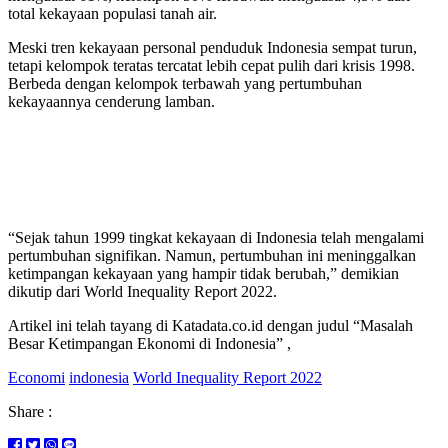
total kekayaan populasi tanah air.
Meski tren kekayaan personal penduduk Indonesia sempat turun,
tetapi kelompok teratas tercatat lebih cepat pulih dari krisis 1998.
Berbeda dengan kelompok terbawah yang pertumbuhan
kekayaannya cenderung lamban.
Baca Juga
Wali Naggroe Aceh Lakukan Pertemuan
Dengan Dubes Uni Eropa Bahas Percepatan
Pengimplementasian Butir - Butir MoU
“Sejak tahun 1999 tingkat kekayaan di Indonesia telah mengalami
pertumbuhan signifikan. Namun, pertumbuhan ini meninggalkan
ketimpangan kekayaan yang hampir tidak berubah,” demikian
dikutip dari World Inequality Report 2022.
Artikel ini telah tayang di Katadata.co.id dengan judul “Masalah
Besar Ketimpangan Ekonomi di Indonesia” ,
Economi
indonesia
World Inequality Report 2022
Share :