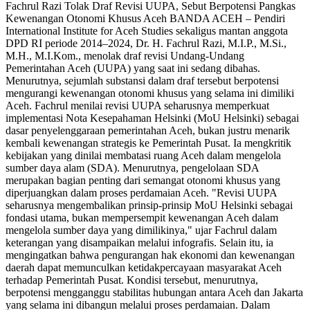
Fachrul Razi Tolak Draf Revisi UUPA, Sebut Berpotensi Pangkas
Kewenangan Otonomi Khusus Aceh BANDA ACEH – Pendiri
International Institute for Aceh Studies sekaligus mantan anggota
DPD RI periode 2014–2024, Dr. H. Fachrul Razi, M.I.P., M.Si.,
M.H., M.I.Kom., menolak draf revisi Undang-Undang
Pemerintahan Aceh (UUPA) yang saat ini sedang dibahas.
Menurutnya, sejumlah substansi dalam draf tersebut berpotensi
mengurangi kewenangan otonomi khusus yang selama ini dimiliki
Aceh. Fachrul menilai revisi UUPA seharusnya memperkuat
implementasi Nota Kesepahaman Helsinki (MoU Helsinki) sebagai
dasar penyelenggaraan pemerintahan Aceh, bukan justru menarik
kembali kewenangan strategis ke Pemerintah Pusat. Ia mengkritik
kebijakan yang dinilai membatasi ruang Aceh dalam mengelola
sumber daya alam (SDA). Menurutnya, pengelolaan SDA
merupakan bagian penting dari semangat otonomi khusus yang
diperjuangkan dalam proses perdamaian Aceh. "Revisi UUPA
seharusnya mengembalikan prinsip-prinsip MoU Helsinki sebagai
fondasi utama, bukan mempersempit kewenangan Aceh dalam
mengelola sumber daya yang dimilikinya," ujar Fachrul dalam
keterangan yang disampaikan melalui infografis. Selain itu, ia
mengingatkan bahwa pengurangan hak ekonomi dan kewenangan
daerah dapat memunculkan ketidakpercayaan masyarakat Aceh
terhadap Pemerintah Pusat. Kondisi tersebut, menurutnya,
berpotensi mengganggu stabilitas hubungan antara Aceh dan Jakarta
yang selama ini dibangun melalui proses perdamaian. Dalam