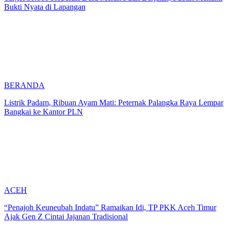
Bukti Nyata di Lapangan
BERANDA
Listrik Padam, Ribuan Ayam Mati: Peternak Palangka Raya Lempar
Bangkai ke Kantor PLN
ACEH
“Penajoh Keuneubah Indatu” Ramaikan Idi, TP PKK Aceh Timur
Ajak Gen Z Cintai Jajanan Tradisional