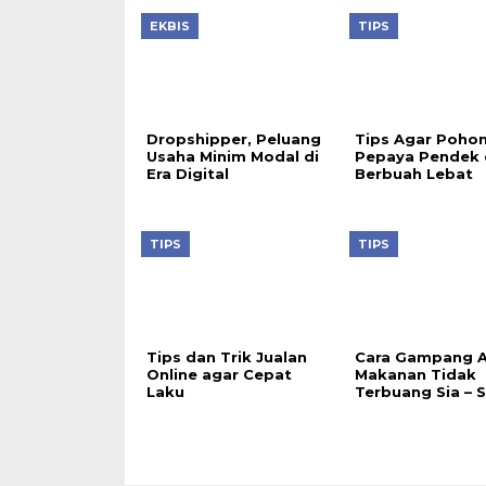
EKBIS
TIPS
Dropshipper, Peluang
Tips Agar Poho
Usaha Minim Modal di
Pepaya Pendek 
Era Digital
Berbuah Lebat
TIPS
TIPS
Tips dan Trik Jualan
Cara Gampang 
Online agar Cepat
Makanan Tidak
Laku
Terbuang Sia – S