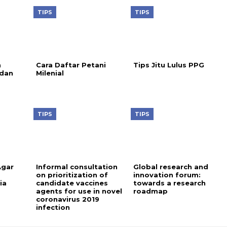
TIPS
TIPS
n
Cara Daftar Petani
Tips Jitu Lulus PPG
dan
Milenial
TIPS
TIPS
Agar
Informal consultation
Global research and
on prioritization of
innovation forum:
ia
candidate vaccines
towards a research
agents for use in novel
roadmap
coronavirus 2019
infection