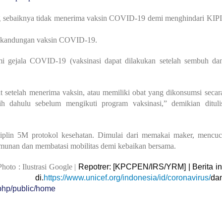
ng sebaiknya tidak menerima vaksin COVID-19 demi menghindari KIPI
ap kandungan vaksin COVID-19.
i gejala COVID-19 (vaksinasi dapat dilakukan setelah sembuh da
t setelah menerima vaksin, atau memiliki obat yang dikonsumsi secar
ebih dahulu sebelum mengikuti program vaksinasi,” demikian dituli
siplin 5M protokol kesehatan. Dimulai dari memakai maker, mencuc
umunan dan membatasi mobilitas demi kebaikan bersama.
Photo : Ilustrasi Google |
Repotrer: [KPCPEN/IRS/YRM] | Berita in
 di.
https://www.unicef.org/indonesia/id/coronavirus/
da
php/public/home