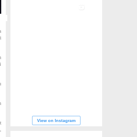
a
i
n
i
u
n
.
View on Instagram
t
,