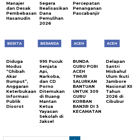
Manajer
Segera
Percepatan
dan Desak
Realisasikan
Penanganan
Pembebasan
Dana
Pascabanjir
Hasanudin
Pemulihan
2026
BERITA
BERANDA
ACEH
ACEH
Diduga
995 Pucuk
BUNDA
Delapan
Modus
Senjata
GURU PGRI
Santri
“Ghibah
Api,
ACEH
Misbahul
Akar
Narkoba,
TIMUR
Ulum Ikuti
Rumput”,
dan CD
SALURKAN
Jambore
Anggaran
Porno
BANTUAN
Nasional XII
Keterbukaan
Ditemukan
UNTUK 309
Tahun
Informasi
di Ruang
GURU
2026 di
Publik
Mantan
KORBAN
Cibubur
Disorot
Ketua
BANJIR DI 3
Yayasan
KECAMATAN
Sekolah di
Jaksel