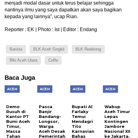
menjadi modal dasar untuk terus belajar sehingga
nantinya ilmu yang saya dapatkan akan saya bagikan
kepada yang lainnya”, ucap Rian.
Reporter : EK | Photo : Ist | Editor : Endang
Barista
BLK Aceh Singkil
BLK Redelong
Blki Aceh Utara
Coffe
Baca Juga
ACEH
ACEH
ACEH
ACEH
Demo
Pasca
Bupati Al
Wabup
Rusuh di
Banjir
Farlaky
Aceh Timur
Kantor PT
Bandang-
Temui
Lepas
Bumi Aceh
Longsor,
Mendagri
Kontingen
Timur,
Warga
Tito
Jambore
Massa
Aceh Desak
Karnavian
Nasional XII
Tahan
Pemerintah
Bahas
ke Jakarta.