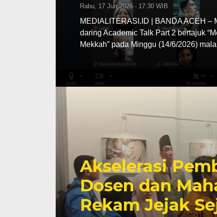
Rabu, 17 Jun 2026 - 17:30 WIB
MEDIALITERASI.ID | BANDA ACEH – MA
daring Academic Talk Part 2 bertajuk “
Mekkah” pada Minggu (14/6/2026) mala
Akselerasi Pemb
Dosen dan Maha
Rekam Jejak Se