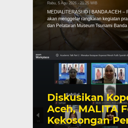
Rabu, 5 Agu 2026 - 21:25 WIB
MEDIALITERASI.ID | BANDA ACEH – Pe
akan menggelar rangkaian kegiatan pra
dan Pelataran Museum Tsunami Banda 
Diskusikan Kope
Aceh, MALITA F
Kekosongan Pe