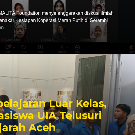
LITA Foundation menyelenggarakan diskusi ilmiah
Menakar Kesiapan Koperasi Merah Putih di Serambi
m.
elajaran Luar Kelas,
siswa UIA Telusuri
jarah Aceh