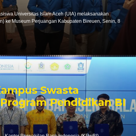
swa Universitas Islam Aceh (UIA) melaksanakan
tion) ke Museum Perjuangan Kabupaten Bireuen, Senin, 8
 Kampus Swasta
Program Pendidikan BI
antor Perwakilan Bank Indonesia (KPwBI)