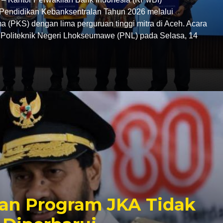
endidikan Kebanksentralan Tahun 2026 melalui
 (PKS) dengan lima perguruan tinggi mitra di Aceh. Acara
C Politeknik Negeri Lhokseumawe (PNL) pada Selasa, 14
an Program JKA Tidak