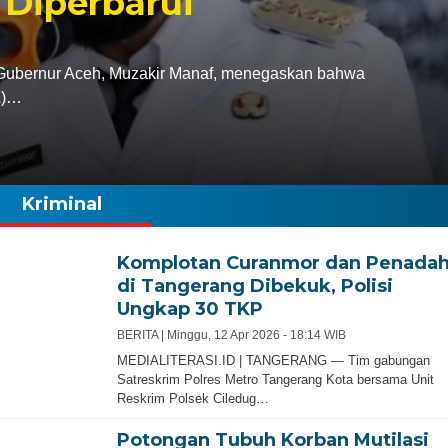
 Diperbarui
bernur Aceh, Muzakir Manaf, menegaskan bahwa
A)…
Kriminal
Komplotan Curanmor dan Penada
di Tangerang Dibekuk, Polisi
Ungkap 30 TKP
BERITA |
Minggu, 12 Apr 2026 - 18:14 WIB
MEDIALITERASI.ID | TANGERANG — Tim gabungan
Satreskrim Polres Metro Tangerang Kota bersama Unit
Reskrim Polsek Ciledug…
Potongan Tubuh Korban Mutilasi