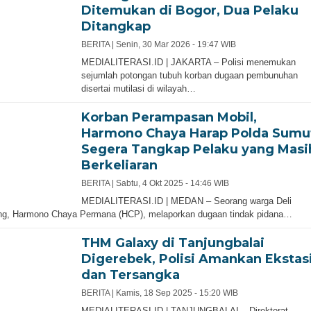
Ditemukan di Bogor, Dua Pelaku
Ditangkap
BERITA |
Senin, 30 Mar 2026 - 19:47 WIB
MEDIALITERASI.ID | JAKARTA – Polisi menemukan
sejumlah potongan tubuh korban dugaan pembunuhan
disertai mutilasi di wilayah…
Korban Perampasan Mobil,
Harmono Chaya Harap Polda Sumu
Segera Tangkap Pelaku yang Masi
Berkeliaran
BERITA |
Sabtu, 4 Okt 2025 - 14:46 WIB
MEDIALITERASI.ID | MEDAN – Seorang warga Deli
ng, Harmono Chaya Permana (HCP), melaporkan dugaan tindak pidana…
THM Galaxy di Tanjungbalai
Digerebek, Polisi Amankan Ekstas
dan Tersangka
BERITA |
Kamis, 18 Sep 2025 - 15:20 WIB
MEDIALITERASI.ID | TANJUNGBALAI – Direktorat