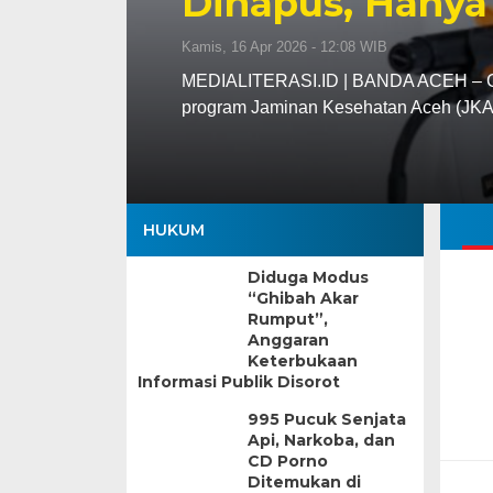
Dihapus, Hanya
Kamis, 16 Apr 2026 - 12:08 WIB
MEDIALITERASI.ID | BANDA ACEH – Gu
program Jaminan Kesehatan Aceh (JK
HUKUM
Diduga Modus
“Ghibah Akar
Rumput”,
Anggaran
Keterbukaan
Informasi Publik Disorot
995 Pucuk Senjata
Api, Narkoba, dan
CD Porno
Ditemukan di