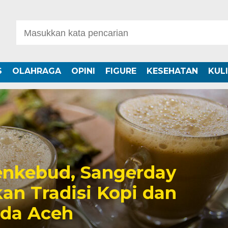
S
OLAHRAGA
OPINI
FIGURE
KESEHATAN
KUL
nkebud, Sangerday
an Tradisi Kopi dan
uda Aceh