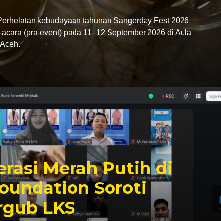
rhelatan kebudayaan tahunan Sangerday Fest 2026
-acara (pra-event) pada 11–12 September 2026 di Aula
Aceh.
rasi Merah Putih di
oundation Soroti
rgub LKS