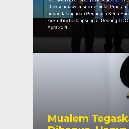
Lhokseumawe resmi memulai Program P
penandatanganan Perjanjian Kerja Sama
kick-off ini berlangsung di Gedung TD
April 2026.
Mualem Tegask