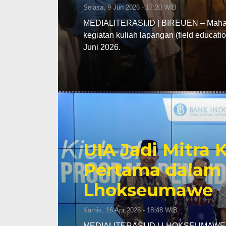
Selasa, 9 Jun 2026 - 17:20 WIB
MEDIALITERASI.ID | BIREUEN – Mahasi
kegiatan kuliah lapangan (field educa
Juni 2026.
UIA Jadi Mitra
Pertama dalam 
Lhokseumawe
Kamis, 16 Apr 2026 - 18:48 WIB
MEDIALITERASI.ID | LHOKSEUMAWE – K