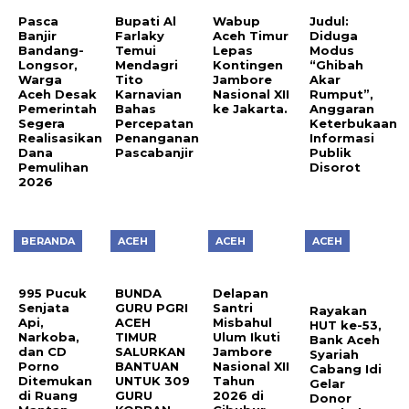
Pasca
Bupati Al
Wabup
Judul:
Banjir
Farlaky
Aceh Timur
Diduga
Bandang-
Temui
Lepas
Modus
Longsor,
Mendagri
Kontingen
“Ghibah
Warga
Tito
Jambore
Akar
Aceh Desak
Karnavian
Nasional XII
Rumput”,
Pemerintah
Bahas
ke Jakarta.
Anggaran
Segera
Percepatan
Keterbukaan
Realisasikan
Penanganan
Informasi
Dana
Pascabanjir
Publik
Pemulihan
Disorot
2026
BERANDA
ACEH
ACEH
ACEH
995 Pucuk
BUNDA
Delapan
Senjata
GURU PGRI
Santri
Rayakan
Api,
ACEH
Misbahul
HUT ke-53,
Narkoba,
TIMUR
Ulum Ikuti
Bank Aceh
dan CD
SALURKAN
Jambore
Syariah
Porno
BANTUAN
Nasional XII
Cabang Idi
Ditemukan
UNTUK 309
Tahun
Gelar
di Ruang
GURU
2026 di
Donor