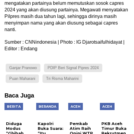
mengatakan partainya belum memutuskan sosok capres
2024 yang akan diusung partainya. Megawati menyatakan
Pilpres masih dua tahun lagi, sehingga dirinya masih
menyimpan nama yang akan diusung sebagai capres
nanti.
Sumber : CNNindonesia | Photo : IG Djarotsaifulhidayat |
Editor : Endang
Ganjar Pranowo
PDIP Beri Signal Pipres 2024
Puan Maharani
Tri Risma Maharini
Baca Juga
BERITA
BERANDA
ACEH
ACEH
Diduga
Kapolri
Pemkab
PKB Aceh
Modus
Buka Suara:
Atim Raih
Timur Buka
“Ghibah
“Itu
Opini WTP
Rekrutmen