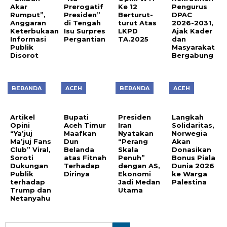
Akar
Prerogatif
Ke 12
Pengurus
Rumput”,
Presiden”
Berturut-
DPAC
Anggaran
di Tengah
turut Atas
2026-2031,
Keterbukaan
Isu Surpres
LKPD
Ajak Kader
Informasi
Pergantian
TA.2025
dan
Publik
Masyarakat
Disorot
Bergabung
BERANDA
ACEH
BERANDA
ACEH
Artikel
Bupati
Presiden
Langkah
Opini
Aceh Timur
Iran
Solidaritas,
“Ya’juj
Maafkan
Nyatakan
Norwegia
Ma’juj Fans
Dun
“Perang
Akan
Club” Viral,
Belanda
Skala
Donasikan
Soroti
atas Fitnah
Penuh”
Bonus Piala
Dukungan
Terhadap
dengan AS,
Dunia 2026
Publik
Dirinya
Ekonomi
ke Warga
terhadap
Jadi Medan
Palestina
Trump dan
Utama
Netanyahu