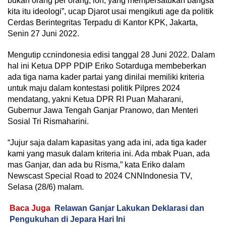
bukan orang per orang, loh, yang mempersatukan bangsa
kita itu ideologi”, ucap Djarot usai mengikuti age da politik
Cerdas Berintegritas Terpadu di Kantor KPK, Jakarta,
Senin 27 Juni 2022.
Mengutip ccnindonesia edisi tanggal 28 Juni 2022. Dalam
hal ini Ketua DPP PDIP Eriko Sotarduga membeberkan
ada tiga nama kader partai yang dinilai memiliki kriteria
untuk maju dalam kontestasi politik Pilpres 2024
mendatang, yakni Ketua DPR RI Puan Maharani,
Gubernur Jawa Tengah Ganjar Pranowo, dan Menteri
Sosial Tri Rismaharini.
“Jujur saja dalam kapasitas yang ada ini, ada tiga kader
kami yang masuk dalam kriteria ini. Ada mbak Puan, ada
mas Ganjar, dan ada bu Risma,” kata Eriko dalam
Newscast Special Road to 2024 CNNIndonesia TV,
Selasa (28/6) malam.
Baca Juga
Relawan Ganjar Lakukan Deklarasi dan
Pengukuhan di Jepara Hari Ini