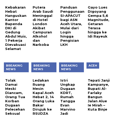
Kebakaran
Putera
Panduan
Gayo Lues
Hebat
Arab Saudi
Penggunaan
Digoyang
Hanguskan
Meninggal
SI-APACUT
Gempa 5,6
Kantor
di Hotel
bagi ASN
Magnitude,
Bapenda
London
Aceh Utara,
Getaran
DKI di
Akibat
Mulai dari
Terasa
Gedung
Campuran
Login
hingga ke
Abdul Muis,
Alkohol
hingga
Idi Rayeuk
1 Pekerja
dan
Pengisian
Dievakuasi
Narkoba
LKH
Selamat
BREAKING
BREAKING
BREAKING
ACEH
NEWS
NEWS
NEWS
Tolak
Ledakan
Istri
Tepati Janji
Damai
Ruang
Ungkap
Kampanye,
Meski
Mesin
Dugaan
Bupati Al-
Diancam,
Kapal Aceh
KDRT,
Farlaky
Orang Tua
Hebat 2, 14
Rumah
Bangun
Korban
Orang Luka
Tangga
Jalan Alue
Dugaan
Bakar
Evan
Ie Mirah –
Pelecehan
Dirujuk ke
Marvino
Kuta Binje
Seksual
RSUDZA
Jadi