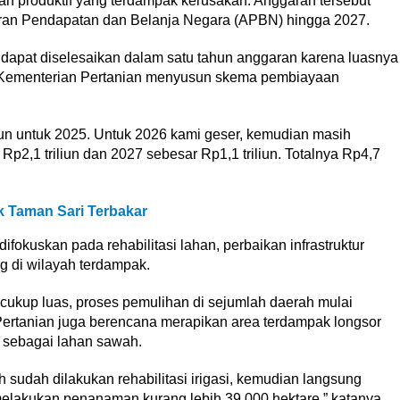
an produktif yang terdampak kerusakan. Anggaran tersebut
aran Pendapatan dan Belanja Negara (APBN) hingga 2027.
dapat diselesaikan dalam satu tahun anggaran karena luasnya
u, Kementerian Pertanian menyusun skema pembiayaan
iun untuk 2025. Untuk 2026 kami geser, kemudian masih
,1 triliun dan 2027 sebesar Rp1,1 triliun. Totalnya Rp4,7
ok Taman Sari Terbakar
fokuskan pada rehabilitasi lahan, perbaikan infrastruktur
g di wilayah terdampak.
cukup luas, proses pemulihan di sejumlah daerah mulai
rtanian juga berencana merapikan area terdampak longsor
i sebagai lahan sawah.
 sudah dilakukan rehabilitasi irigasi, kemudian langsung
elakukan penanaman kurang lebih 39.000 hektare,” katanya.