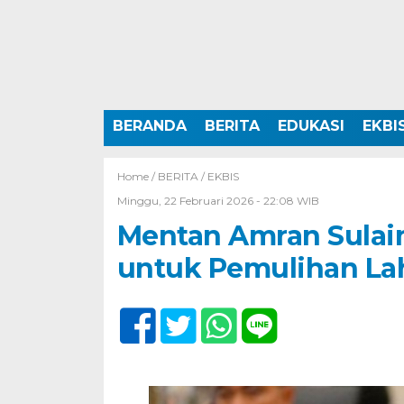
BERANDA
BERITA
EDUKASI
EKBI
Home /
BERITA
/
EKBIS
Minggu, 22 Februari 2026 - 22:08 WIB
Mentan Amran Sulaim
untuk Pemulihan La