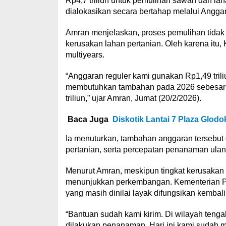
Rp4,7 triliun untuk pemulihan sawah dan lah
dialokasikan secara bertahap melalui Angg
Amran menjelaskan, proses pemulihan tidak 
kerusakan lahan pertanian. Oleh karena it
multiyears.
“Anggaran reguler kami gunakan Rp1,49 tril
membutuhkan tambahan pada 2026 sebesar Rp2
triliun,” ujar Amran, Jumat (20/2/2026).
Baca Juga
Diskotik Lantai 7 Plaza Glod
Ia menuturkan, tambahan anggaran tersebut di
pertanian, serta percepatan penanaman ulan
Menurut Amran, meskipun tingkat kerusakan 
menunjukkan perkembangan. Kementerian Pe
yang masih dinilai layak difungsikan kembal
“Bantuan sudah kami kirim. Di wilayah tengah
dilakukan penanaman. Hari ini kami sudah m