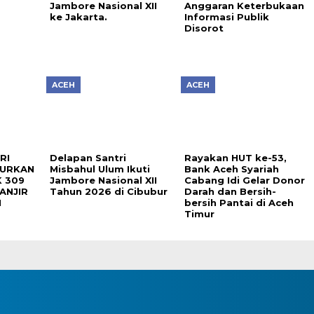
s
Jambore Nasional XII
Anggaran Keterbukaan
ke Jakarta.
Informasi Publik
Disorot
ACEH
ACEH
RI
Delapan Santri
Rayakan HUT ke-53,
LURKAN
Misbahul Ulum Ikuti
Bank Aceh Syariah
 309
Jambore Nasional XII
Cabang Idi Gelar Donor
ANJIR
Tahun 2026 di Cibubur
Darah dan Bersih-
N
bersih Pantai di Aceh
Timur