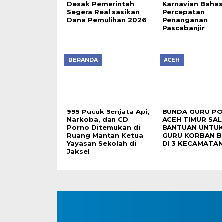
Desak Pemerintah
Karnavian Baha
Segera Realisasikan
Percepatan
Dana Pemulihan 2026
Penanganan
Pascabanjir
BERANDA
ACEH
995 Pucuk Senjata Api,
BUNDA GURU PG
Narkoba, dan CD
ACEH TIMUR SA
Porno Ditemukan di
BANTUAN UNTUK
Ruang Mantan Ketua
GURU KORBAN B
Yayasan Sekolah di
DI 3 KECAMATA
Jaksel