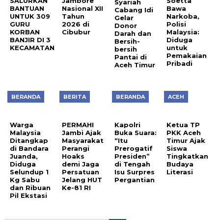
SALURKAN
Jambore
Soetta
Syariah
BANTUAN
Nasional XII
Bawa
Cabang Idi
UNTUK 309
Tahun
Narkoba,
Gelar
GURU
2026 di
Polisi
Donor
KORBAN
Cibubur
Malaysia:
Darah dan
BANJIR DI 3
Diduga
Bersih-
KECAMATAN
untuk
bersih
Pemakaian
Pantai di
Pribadi
Aceh Timur
BERANDA
BERITA
BERANDA
ACEH
Warga
PERMAHI
Kapolri
Ketua TP
Malaysia
Jambi Ajak
Buka Suara:
PKK Aceh
Ditangkap
Masyarakat
“Itu
Timur Ajak
di Bandara
Perangi
Prerogatif
Siswa
Juanda,
Hoaks
Presiden”
Tingkatkan
Diduga
demi Jaga
di Tengah
Budaya
Selundup 1
Persatuan
Isu Surpres
Literasi
Kg Sabu
Jelang HUT
Pergantian
dan Ribuan
Ke-81 RI
Pil Ekstasi