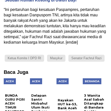
Sebuah Rumah Kosong di Uteun Bayi
“Ini pertaruhan bagi kesatuan Paspampres, pertaruhan
bagi kesatuan Danpuspom TNI, artinya kita tidak mau
banyak rakyat Aceh yang akan ke Jakarta untuk
melakukan demonstrasi tuntutan, kita hanya mau keadilan
ditegakkan, hukuman mati adalah jawaban hukuman yang
setimpal,” ujar Fachrul Razi saat diwawancarai media di
kediaman keluarga Imam Mayskur. [endæ]
Ketua Komite I DPD RI
Masykur
Senator Fachrul Razi
Baca Juga
ACEH
ACEH
ACEH
BERANDA
BUNDA
Delapan
3 Wanita
GURU PGRI
Santri
Asal Sabah
Rayakan
ACEH
Misbahul
Ditangkap
HUT ke-53,
TIMUR
Ulum Ikuti
di Bandara
Bank Aceh