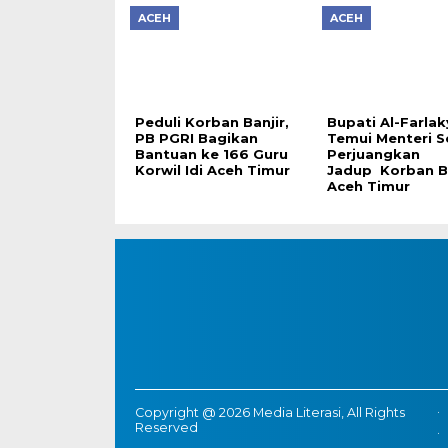
ACEH
ACEH
Peduli Korban Banjir,
Bupati Al-Farlak
PB PGRI Bagikan
Temui Menteri So
Bantuan ke 166 Guru
Perjuangkan
Korwil Idi Aceh Timur
Jadup Korban Ba
Aceh Timur
Copyright @ 2026 Media Literasi, All Rights
Reserved