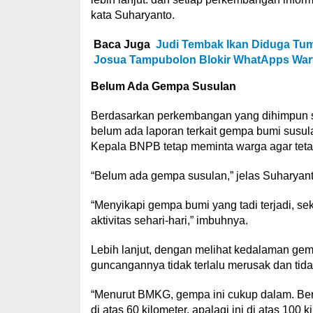
kata Suharyanto.
Baca Juga
Judi Tembak Ikan Diduga Tu
Josua Tampubolon Blokir WhatApps War
Belum Ada Gempa Susulan
Berdasarkan perkembangan yang dihimpun s
belum ada laporan terkait gempa bumi susula
Kepala BNPB tetap meminta warga agar tetap
“Belum ada gempa susulan,” jelas Suharyant
“Menyikapi gempa bumi yang tadi terjadi, sek
aktivitas sehari-hari,” imbuhnya.
Lebih lanjut, dengan melihat kedalaman g
guncangannya tidak terlalu merusak dan tida
“Menurut BMKG, gempa ini cukup dalam. B
di atas 60 kilometer, apalagi ini di atas 100