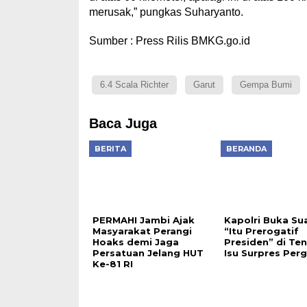
merusak,” pungkas Suharyanto.
Sumber : Press Rilis BMKG.go.id
6.4 Scala Richter
Garut
Gempa Bumi
Baca Juga
BERITA
BERANDA
PERMAHI Jambi Ajak
Kapolri Buka Sua
Masyarakat Perangi
“Itu Prerogatif
Hoaks demi Jaga
Presiden” di Te
Persatuan Jelang HUT
Isu Surpres Per
Ke-81 RI