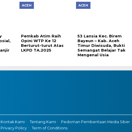
ACEH
ACEH
y
Pemkab Atim Raih
53 Lansia Kec. Birem
sial,
Opini WTP Ke 12
Bayeun – Kab. Aceh
Berturut-turut Atas
Timur Diwisuda, Bukti
njir
LKPD TA.2025
Semangat Belajar Tak
Mengenal Usia
Kontak Kami
Tentang Kami
Pedoman Pemberitaan Media Siber
Privacy Policy
Term of Conditions