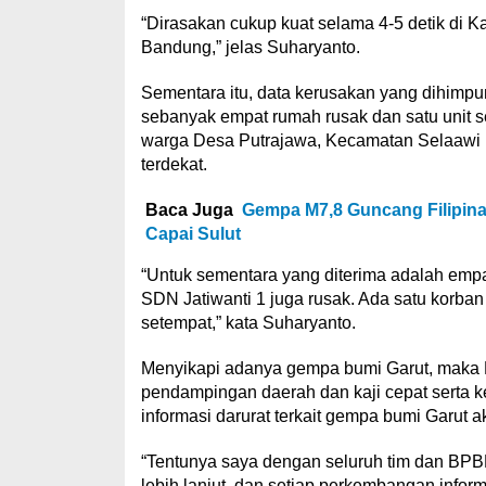
“Dirasakan cukup kuat selama 4-5 detik di
Bandung,” jelas Suharyanto.
Sementara itu, data kerusakan yang dihimp
sebanyak empat rumah rusak dan satu unit s
warga Desa Putrajawa, Kecamatan Selaawi 
terdekat.
Baca Juga
Gempa M7,8 Guncang Filipina
Capai Sulut
“Untuk sementara yang diterima adalah empat
SDN Jatiwanti 1 juga rusak. Ada satu korba
setempat,” kata Suharyanto.
Menyikapi adanya gempa bumi Garut, maka
pendampingan daerah dan kaji cepat serta k
informasi darurat terkait gempa bumi Garut 
“Tentunya saya dengan seluruh tim dan BPB
lebih lanjut. dan setiap perkembangan infor