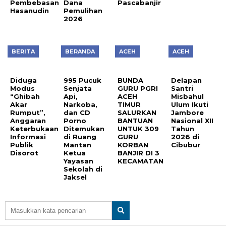
Pembebasan
Dana
Pascabanjir
Hasanudin
Pemulihan
2026
BERITA
BERANDA
ACEH
ACEH
Diduga
995 Pucuk
BUNDA
Delapan
Modus
Senjata
GURU PGRI
Santri
“Ghibah
Api,
ACEH
Misbahul
Akar
Narkoba,
TIMUR
Ulum Ikuti
Rumput”,
dan CD
SALURKAN
Jambore
Anggaran
Porno
BANTUAN
Nasional XII
Keterbukaan
Ditemukan
UNTUK 309
Tahun
Informasi
di Ruang
GURU
2026 di
Publik
Mantan
KORBAN
Cibubur
Disorot
Ketua
BANJIR DI 3
Yayasan
KECAMATAN
Sekolah di
Jaksel