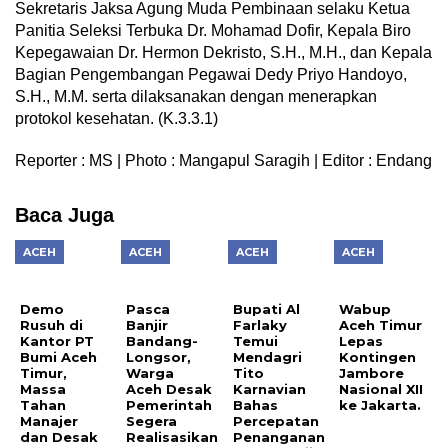
Sekretaris Jaksa Agung Muda Pembinaan selaku Ketua
Panitia Seleksi Terbuka Dr. Mohamad Dofir, Kepala Biro
Kepegawaian Dr. Hermon Dekristo, S.H., M.H., dan Kepala
Bagian Pengembangan Pegawai Dedy Priyo Handoyo,
S.H., M.M. serta dilaksanakan dengan menerapkan
protokol kesehatan. (K.3.3.1)
Reporter : MS | Photo : Mangapul Saragih | Editor : Endang
Baca Juga
ACEH
ACEH
ACEH
ACEH
Demo
Pasca
Bupati Al
Wabup
Rusuh di
Banjir
Farlaky
Aceh Timur
Kantor PT
Bandang-
Temui
Lepas
Bumi Aceh
Longsor,
Mendagri
Kontingen
Timur,
Warga
Tito
Jambore
Massa
Aceh Desak
Karnavian
Nasional XII
Tahan
Pemerintah
Bahas
ke Jakarta.
Manajer
Segera
Percepatan
dan Desak
Realisasikan
Penanganan