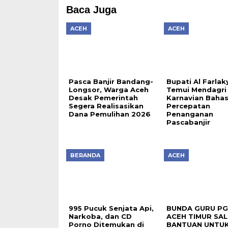
Baca Juga
ACEH
ACEH
Pasca Banjir Bandang-
Bupati Al Farlak
Longsor, Warga Aceh
Temui Mendagri 
Desak Pemerintah
Karnavian Baha
Segera Realisasikan
Percepatan
Dana Pemulihan 2026
Penanganan
Pascabanjir
BERANDA
ACEH
995 Pucuk Senjata Api,
BUNDA GURU PG
Narkoba, dan CD
ACEH TIMUR SA
Porno Ditemukan di
BANTUAN UNTUK