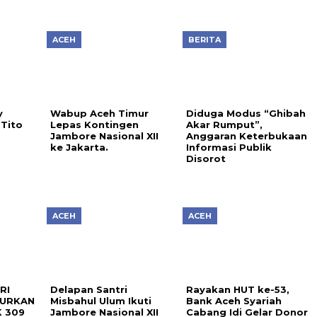
ACEH
BERITA
y
Wabup Aceh Timur
Diduga Modus “Ghibah
Tito
Lepas Kontingen
Akar Rumput”,
s
Jambore Nasional XII
Anggaran Keterbukaan
ke Jakarta.
Informasi Publik
Disorot
ACEH
ACEH
RI
Delapan Santri
Rayakan HUT ke-53,
LURKAN
Misbahul Ulum Ikuti
Bank Aceh Syariah
 309
Jambore Nasional XII
Cabang Idi Gelar Donor