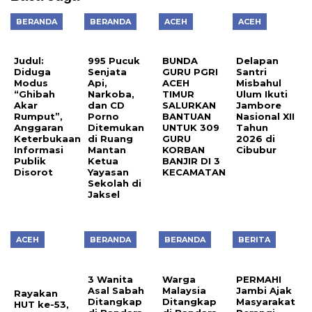
BERANDA
BERANDA
ACEH
ACEH
Judul:
995 Pucuk
BUNDA
Delapan
Diduga
Senjata
GURU PGRI
Santri
Modus
Api,
ACEH
Misbahul
“Ghibah
Narkoba,
TIMUR
Ulum Ikuti
Akar
dan CD
SALURKAN
Jambore
Rumput”,
Porno
BANTUAN
Nasional XII
Anggaran
Ditemukan
UNTUK 309
Tahun
Keterbukaan
di Ruang
GURU
2026 di
Informasi
Mantan
KORBAN
Cibubur
Publik
Ketua
BANJIR DI 3
Disorot
Yayasan
KECAMATAN
Sekolah di
Jaksel
ACEH
BERANDA
BERANDA
BERITA
3 Wanita
Warga
PERMAHI
Asal Sabah
Malaysia
Jambi Ajak
Rayakan
Ditangkap
Ditangkap
Masyarakat
HUT ke-53,