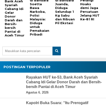
di Bandara
di Bandara
Perangi
Bank Aceh
Soetta
Juanda,
Hoaks
Syariah
Bawa
Diduga
demi Jaga
Cabang Idi
Narkoba,
Selundup 1
Persatuan
Gelar
Polisi
Kg Sabu
Jelang HUT
Donor
Malaysia:
dan Ribuan
Ke-81 RI
Darah dan
Diduga
Pil Ekstasi
Bersih-
untuk
bersih
Pemakaian
Pantai di
Pribadi
Aceh Timur
POSTINGAN TERPOPULER
Rayakan HUT ke-53, Bank Aceh Syariah
Cabang Idi Gelar Donor Darah dan Bersih-
bersih Pantai di Aceh Timur
Agustus 6, 2026
Kapolri Buka Suara: “Itu Prerogatif