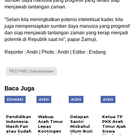
sumber daya manusia yang progresif yang selalu siap
menjawab tantangan zaman.
“Selain kita meningkatkan potensi intelektual kader, kita
juga mempersiapkan sumber daya manusia yang progresif
dan siap menjawab tantangan zaman yang kerap menjadi
polemik di Republik saat ini”, papar Zarnuji.
Reporter : Andri | Photo : Andri | Editor : Endang
PKD PMII Lhokseumawe
Baca Juga
EDUKASI
ACEH
ACEH
ACEH
Pendidikan
Wabup
Delapan
Ketua TP
Indonesia:
Aceh Timur
Santri
PKK Aceh
Masih Fair
Lepas
Misbahul
Timur Ajak
atau Sudah
Kontingen
Ulum Ikuti
Siswa