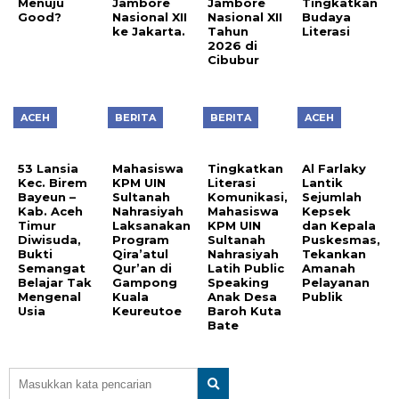
Menuju
Jambore
Jambore
Tingkatkan
Good?
Nasional XII
Nasional XII
Budaya
ke Jakarta.
Tahun
Literasi
2026 di
Cibubur
ACEH
BERITA
BERITA
ACEH
53 Lansia
Mahasiswa
Tingkatkan
Al Farlaky
Kec. Birem
KPM UIN
Literasi
Lantik
Bayeun –
Sultanah
Komunikasi,
Sejumlah
Kab. Aceh
Nahrasiyah
Mahasiswa
Kepsek
Timur
Laksanakan
KPM UIN
dan Kepala
Diwisuda,
Program
Sultanah
Puskesmas,
Bukti
Qira’atul
Nahrasiyah
Tekankan
Semangat
Qur’an di
Latih Public
Amanah
Belajar Tak
Gampong
Speaking
Pelayanan
Mengenal
Kuala
Anak Desa
Publik
Usia
Keureutoe
Baroh Kuta
Bate