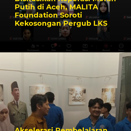
Putih di Aceh, MALITA
Foundation Soroti
Kekosongan Pergub LKS
Akselerasi Pembelajaran