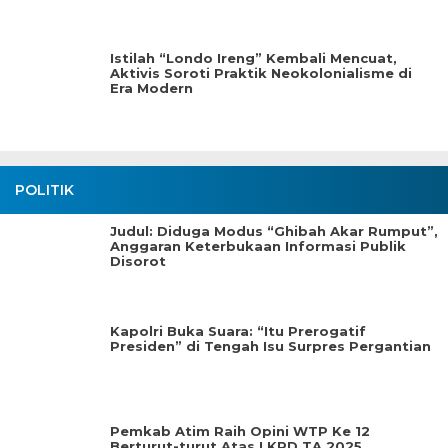
Istilah “Londo Ireng” Kembali Mencuat,
Aktivis Soroti Praktik Neokolonialisme di
Era Modern
POLITIK
Judul: Diduga Modus “Ghibah Akar Rumput”,
Anggaran Keterbukaan Informasi Publik
Disorot
Kapolri Buka Suara: “Itu Prerogatif
Presiden” di Tengah Isu Surpres Pergantian
Pemkab Atim Raih Opini WTP Ke 12
Berturut-turut Atas LKPD TA.2025