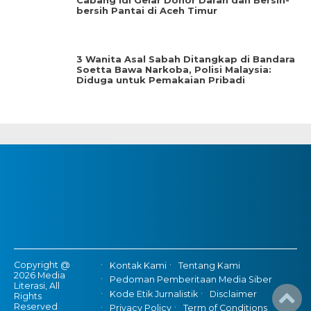
Cabang Idi Gelar Donor Darah dan Bersih-
bersih Pantai di Aceh Timur
3 Wanita Asal Sabah Ditangkap di Bandara
Soetta Bawa Narkoba, Polisi Malaysia:
Diduga untuk Pemakaian Pribadi
Copyright @
Kontak Kami
Tentang Kami
2026 Media
Pedoman Pemberitaan Media Siber
Literasi, All
Kode Etik Jurnalistik
Disclaimer
Rights
Reserved
Privacy Policy
Term of Conditions