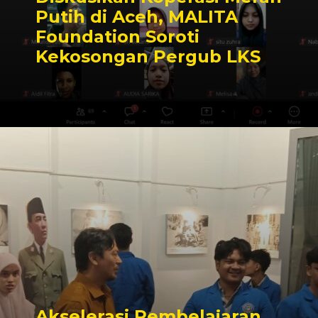
Putih di Aceh, MALITA
Foundation Soroti
Kekosongan Pergub LKS
Akselerasi Pembelajaran