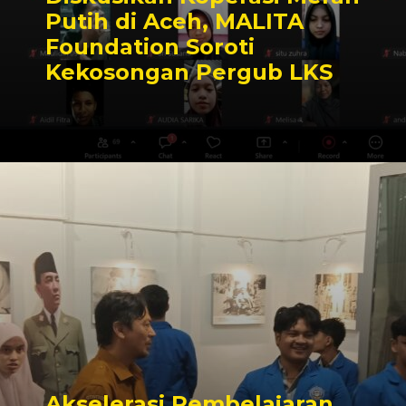
Putih di Aceh, MALITA
Foundation Soroti
Kekosongan Pergub LKS
Akselerasi Pembelajaran