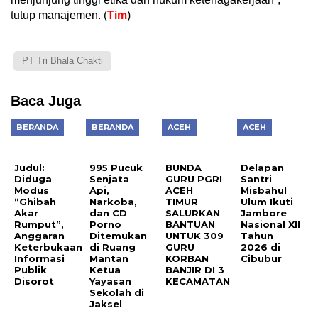
tutup manajemen. (
Tim
)
PT Tri Bhala Chakti
Baca Juga
BERANDA
BERANDA
ACEH
ACEH
Judul:
995 Pucuk
BUNDA
Delapan
Diduga
Senjata
GURU PGRI
Santri
Modus
Api,
ACEH
Misbahul
“Ghibah
Narkoba,
TIMUR
Ulum Ikuti
Akar
dan CD
SALURKAN
Jambore
Rumput”,
Porno
BANTUAN
Nasional XII
Anggaran
Ditemukan
UNTUK 309
Tahun
Keterbukaan
di Ruang
GURU
2026 di
Informasi
Mantan
KORBAN
Cibubur
Publik
Ketua
BANJIR DI 3
Disorot
Yayasan
KECAMATAN
Sekolah di
Jaksel