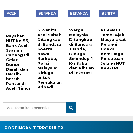
ACEH
BERANDA
BERANDA
BERITA
3 Wanita
Warga
PERMAHI
Asal Sabah
Malaysia
Jambi Ajak
Rayakan
Ditangkap
Ditangkap
Masyarakat
HUT ke-53,
di Bandara
di Bandara
Perangi
Bank Aceh
Soetta
Juanda,
Hoaks
Syariah
Bawa
Diduga
demi Jaga
Cabang Idi
Narkoba,
Selundup 1
Persatuan
Gelar
Polisi
Kg Sabu
Jelang HUT
Donor
Malaysia:
dan Ribuan
Ke-81 RI
Darah dan
Diduga
Pil Ekstasi
Bersih-
untuk
bersih
Pemakaian
Pantai di
Pribadi
Aceh Timur
POSTINGAN TERPOPULER