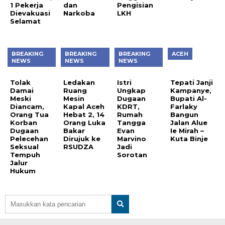
1 Pekerja
dan
Pengisian
Dievakuasi
Narkoba
LKH
Selamat
BREAKING
BREAKING
BREAKING
ACEH
NEWS
NEWS
NEWS
Tolak
Ledakan
Istri
Tepati Janji
Damai
Ruang
Ungkap
Kampanye,
Meski
Mesin
Dugaan
Bupati Al-
Diancam,
Kapal Aceh
KDRT,
Farlaky
Orang Tua
Hebat 2, 14
Rumah
Bangun
Korban
Orang Luka
Tangga
Jalan Alue
Dugaan
Bakar
Evan
Ie Mirah –
Pelecehan
Dirujuk ke
Marvino
Kuta Binje
Seksual
RSUDZA
Jadi
Tempuh
Sorotan
Jalur
Hukum