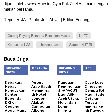
dijamu oleh
owner
Maestro Gym Pak Zoel Achmad dengan
makan bersama.
Reporter: JA | Photo: Juni Ahyar | Editor: Endang
Gotong Royong Bersama Bersihkan Masjid
Ke 77
Komunitas LCS
Lhokseumawe
Sambut HUT RI
Baca Juga
BREAKING
BERANDA
BREAKING
ACEH
NEWS
NEWS
Kebakaran
Putera
Panduan
Gayo Lues
Hebat
Arab Saudi
Penggunaan
Digoyang
Hanguskan
Meninggal
SI-APACUT
Gempa 5,6
Kantor
di Hotel
bagi ASN
Magnitude,
Bapenda
London
Aceh Utara,
Getaran
DKI di
Akibat
Mulai dari
Terasa
Gedung
Campuran
Login
hingga ke
Abdul Muis,
Alkohol
hingga
Idi Rayeuk