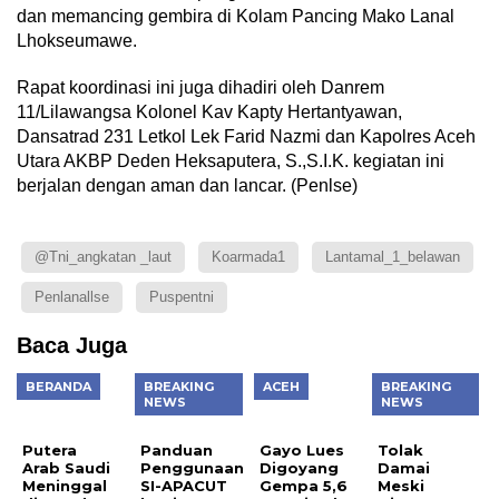
dan memancing gembira di Kolam Pancing Mako Lanal
Lhokseumawe.
Rapat koordinasi ini juga dihadiri oleh Danrem
11/Lilawangsa Kolonel Kav Kapty Hertantyawan,
Dansatrad 231 Letkol Lek Farid Nazmi dan Kapolres Aceh
Utara AKBP Deden Heksaputera, S.,S.I.K. kegiatan ini
berjalan dengan aman dan lancar. (Penlse)
@tni_angkatan _laut
Koarmada1
Lantamal_1_belawan
Penlanallse
Puspentni
Baca Juga
BERANDA
BREAKING
ACEH
BREAKING
NEWS
NEWS
Putera
Panduan
Gayo Lues
Tolak
Arab Saudi
Penggunaan
Digoyang
Damai
Meninggal
SI-APACUT
Gempa 5,6
Meski