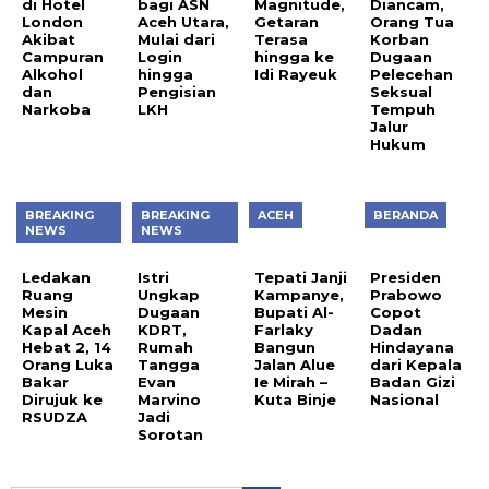
di Hotel
bagi ASN
Magnitude,
Diancam,
London
Aceh Utara,
Getaran
Orang Tua
Akibat
Mulai dari
Terasa
Korban
Campuran
Login
hingga ke
Dugaan
Alkohol
hingga
Idi Rayeuk
Pelecehan
dan
Pengisian
Seksual
Narkoba
LKH
Tempuh
Jalur
Hukum
BREAKING
BREAKING
ACEH
BERANDA
NEWS
NEWS
Ledakan
Istri
Tepati Janji
Presiden
Ruang
Ungkap
Kampanye,
Prabowo
Mesin
Dugaan
Bupati Al-
Copot
Kapal Aceh
KDRT,
Farlaky
Dadan
Hebat 2, 14
Rumah
Bangun
Hindayana
Orang Luka
Tangga
Jalan Alue
dari Kepala
Bakar
Evan
Ie Mirah –
Badan Gizi
Dirujuk ke
Marvino
Kuta Binje
Nasional
RSUDZA
Jadi
Sorotan