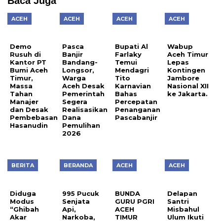
Baca Juga
ACEH
ACEH
ACEH
ACEH
Demo
Pasca
Bupati Al
Wabup
Rusuh di
Banjir
Farlaky
Aceh Timur
Kantor PT
Bandang-
Temui
Lepas
Bumi Aceh
Longsor,
Mendagri
Kontingen
Timur,
Warga
Tito
Jambore
Massa
Aceh Desak
Karnavian
Nasional XII
Tahan
Pemerintah
Bahas
ke Jakarta.
Manajer
Segera
Percepatan
dan Desak
Realisasikan
Penanganan
Pembebasan
Dana
Pascabanjir
Hasanudin
Pemulihan
2026
BERITA
BERANDA
ACEH
ACEH
Diduga
995 Pucuk
BUNDA
Delapan
Modus
Senjata
GURU PGRI
Santri
“Ghibah
Api,
ACEH
Misbahul
Akar
Narkoba,
TIMUR
Ulum Ikuti