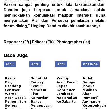
Vaksin sangat penting untuk kita laksanakan,dan
Dandim juga berpesan untuk senantiasa selalu
meningkatkan komunikasi maupun interaksi guna
menyamakan Visi dan Persepsi pemikiran melalui
forum dialog,” Ungkap Dandim diakhir sambutannya.
Reporter : (Jf) | Editor : (Ek) | Photographer (Ist)
Baca Juga
ACEH
ACEH
ACEH
BERANDA
Pasca
Bupati Al
Wabup
Judul:
Banjir
Farlaky
Aceh Timur
Diduga
Bandang-
Temui
Lepas
Modus
Longsor,
Mendagri
Kontingen
“Ghibah
Warga
Tito
Jambore
Akar
Aceh Desak
Karnavian
Nasional XII
Rumput”,
Pemerintah
Bahas
ke Jakarta.
Anggaran
Segera
Percepatan
Keterbukaan