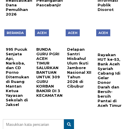
Realisasikan
Penanganan
Informasi
Dana
Pascabanjir
Publik
Pemulihan
Disorot
2026
BERANDA
ACEH
ACEH
ACEH
995 Pucuk
BUNDA
Delapan
Senjata
GURU PGRI
Santri
Rayakan
Api,
ACEH
Misbahul
HUT ke-53,
Narkoba,
TIMUR
Ulum Ikuti
Bank Aceh
dan CD
SALURKAN
Jambore
Syariah
Porno
BANTUAN
Nasional XII
Cabang Idi
Ditemukan
UNTUK 309
Tahun
Gelar
di Ruang
GURU
2026 di
Donor
Mantan
KORBAN
Cibubur
Darah dan
Ketua
BANJIR DI 3
Bersih-
Yayasan
KECAMATAN
bersih
Sekolah di
Pantai di
Jaksel
Aceh Timur