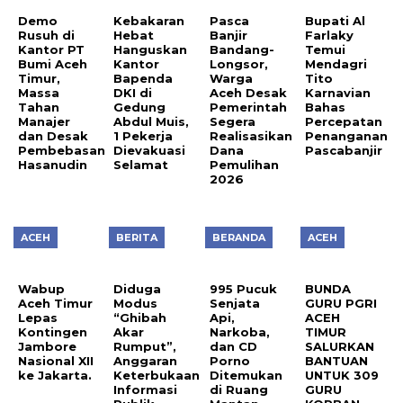
Demo
Kebakaran
Pasca
Bupati Al
Rusuh di
Hebat
Banjir
Farlaky
Kantor PT
Hanguskan
Bandang-
Temui
Bumi Aceh
Kantor
Longsor,
Mendagri
Timur,
Bapenda
Warga
Tito
Massa
DKI di
Aceh Desak
Karnavian
Tahan
Gedung
Pemerintah
Bahas
Manajer
Abdul Muis,
Segera
Percepatan
dan Desak
1 Pekerja
Realisasikan
Penanganan
Pembebasan
Dievakuasi
Dana
Pascabanjir
Hasanudin
Selamat
Pemulihan
2026
ACEH
BERITA
BERANDA
ACEH
Wabup
Diduga
995 Pucuk
BUNDA
Aceh Timur
Modus
Senjata
GURU PGRI
Lepas
“Ghibah
Api,
ACEH
Kontingen
Akar
Narkoba,
TIMUR
Jambore
Rumput”,
dan CD
SALURKAN
Nasional XII
Anggaran
Porno
BANTUAN
ke Jakarta.
Keterbukaan
Ditemukan
UNTUK 309
Informasi
di Ruang
GURU