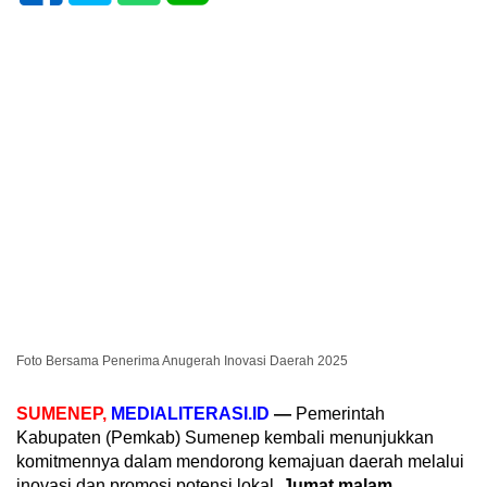
Foto Bersama Penerima Anugerah Inovasi Daerah 2025
SUMENEP,
MEDIALITERASI.ID
—
Pemerintah
Kabupaten (Pemkab) Sumenep kembali menunjukkan
komitmennya dalam mendorong kemajuan daerah melalui
inovasi dan promosi potensi lokal.
Jumat malam