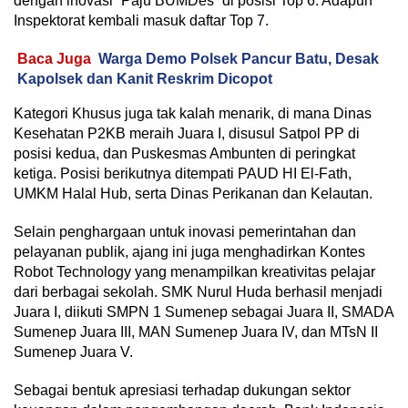
dengan inovasi “Paju BUMDes” di posisi Top 6. Adapun
Inspektorat kembali masuk daftar Top 7.
Baca Juga
Warga Demo Polsek Pancur Batu, Desak
Kapolsek dan Kanit Reskrim Dicopot
Kategori Khusus juga tak kalah menarik, di mana Dinas
Kesehatan P2KB meraih Juara I, disusul Satpol PP di
posisi kedua, dan Puskesmas Ambunten di peringkat
ketiga. Posisi berikutnya ditempati PAUD HI El-Fath,
UMKM Halal Hub, serta Dinas Perikanan dan Kelautan.
Selain penghargaan untuk inovasi pemerintahan dan
pelayanan publik, ajang ini juga menghadirkan Kontes
Robot Technology yang menampilkan kreativitas pelajar
dari berbagai sekolah. SMK Nurul Huda berhasil menjadi
Juara I, diikuti SMPN 1 Sumenep sebagai Juara II, SMADA
Sumenep Juara III, MAN Sumenep Juara IV, dan MTsN II
Sumenep Juara V.
Sebagai bentuk apresiasi terhadap dukungan sektor