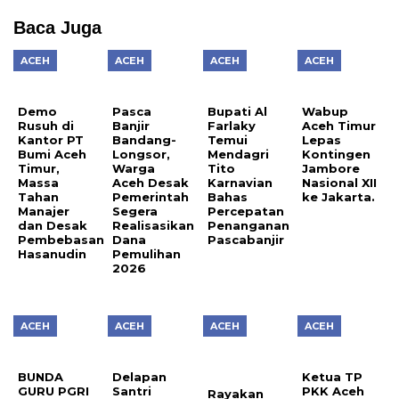
Baca Juga
ACEH
ACEH
ACEH
ACEH
Demo
Pasca
Bupati Al
Wabup
Rusuh di
Banjir
Farlaky
Aceh Timur
Kantor PT
Bandang-
Temui
Lepas
Bumi Aceh
Longsor,
Mendagri
Kontingen
Timur,
Warga
Tito
Jambore
Massa
Aceh Desak
Karnavian
Nasional XII
Tahan
Pemerintah
Bahas
ke Jakarta.
Manajer
Segera
Percepatan
dan Desak
Realisasikan
Penanganan
Pembebasan
Dana
Pascabanjir
Hasanudin
Pemulihan
2026
ACEH
ACEH
ACEH
ACEH
BUNDA
Delapan
Ketua TP
GURU PGRI
Santri
PKK Aceh
Rayakan