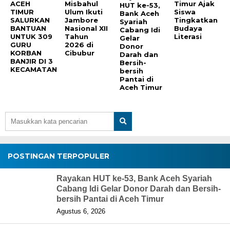
ACEH
Misbahul
Timur Ajak
HUT ke-53,
TIMUR
Ulum Ikuti
Siswa
Bank Aceh
SALURKAN
Jambore
Tingkatkan
Syariah
BANTUAN
Nasional XII
Budaya
Cabang Idi
UNTUK 309
Tahun
Literasi
Gelar
GURU
2026 di
Donor
KORBAN
Cibubur
Darah dan
BANJIR DI 3
Bersih-
KECAMATAN
bersih
Pantai di
Aceh Timur
POSTINGAN TERPOPULER
Rayakan HUT ke-53, Bank Aceh Syariah
Cabang Idi Gelar Donor Darah dan Bersih-
bersih Pantai di Aceh Timur
Agustus 6, 2026