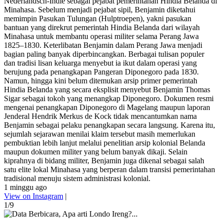
Nederlandsch-Indië sebagai pejabat pemerintahan Hindia Belanda di
Minahasa. Sebelum menjadi pejabat sipil, Benjamin diketahui
memimpin Pasukan Tulungan (Hulptroepen), yakni pasukan
bantuan yang direkrut pemerintah Hindia Belanda dari wilayah
Minahasa untuk membantu operasi militer selama Perang Jawa
1825–1830. Keterlibatan Benjamin dalam Perang Jawa menjadi
bagian paling banyak diperbincangkan. Berbagai tulisan populer
dan tradisi lisan keluarga menyebut ia ikut dalam operasi yang
berujung pada penangkapan Pangeran Diponegoro pada 1830.
Namun, hingga kini belum ditemukan arsip primer pemerintah
Hindia Belanda yang secara eksplisit menyebut Benjamin Thomas
Sigar sebagai tokoh yang menangkap Diponegoro. Dokumen resmi
mengenai penangkapan Diponegoro di Magelang maupun laporan
Jenderal Hendrik Merkus de Kock tidak mencantumkan nama
Benjamin sebagai pelaku penangkapan secara langsung. Karena itu,
sejumlah sejarawan menilai klaim tersebut masih memerlukan
pembuktian lebih lanjut melalui penelitian arsip kolonial Belanda
maupun dokumen militer yang belum banyak dikaji. Selain
kiprahnya di bidang militer, Benjamin juga dikenal sebagai salah
satu elite lokal Minahasa yang berperan dalam transisi pemerintahan
tradisional menuju sistem administrasi kolonial.
1 minggu ago
View on Instagram
|
1/9