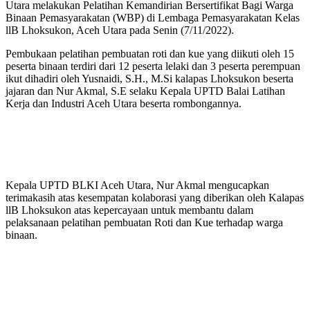
Utara melakukan Pelatihan Kemandirian Bersertifikat Bagi Warga
Binaan Pemasyarakatan (WBP) di Lembaga Pemasyarakatan Kelas
llB Lhoksukon, Aceh Utara pada Senin (7/11/2022).
Pembukaan pelatihan pembuatan roti dan kue yang diikuti oleh 15
peserta binaan terdiri dari 12 peserta lelaki dan 3 peserta perempuan
ikut dihadiri oleh Yusnaidi, S.H., M.Si kalapas Lhoksukon beserta
jajaran dan Nur Akmal, S.E selaku Kepala UPTD Balai Latihan
Kerja dan Industri Aceh Utara beserta rombongannya.
Baca Juga
Petani Cot Girek Terjepit: Wereng Mengganas,
Harga Gabah Merosot
Kepala UPTD BLKI Aceh Utara, Nur Akmal mengucapkan
terimakasih atas kesempatan kolaborasi yang diberikan oleh Kalapas
llB Lhoksukon atas kepercayaan untuk membantu dalam
pelaksanaan pelatihan pembuatan Roti dan Kue terhadap warga
binaan.
Baca Juga
Kabar Baik ! Bupati Sumenep Akan
Perintahkan DPUPR Agar Hotmix Jalan Gapteng-
Tamidung