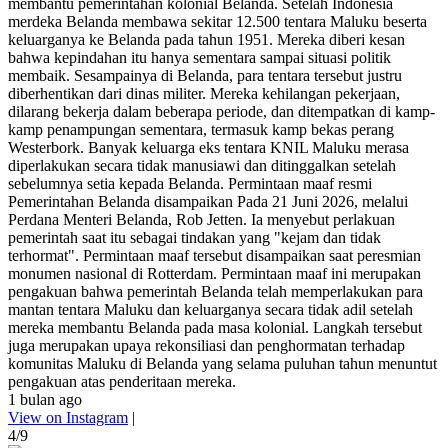
membantu pemerintahan kolonial Belanda. Setelah Indonesia
merdeka Belanda membawa sekitar 12.500 tentara Maluku beserta
keluarganya ke Belanda pada tahun 1951. Mereka diberi kesan
bahwa kepindahan itu hanya sementara sampai situasi politik
membaik. Sesampainya di Belanda, para tentara tersebut justru
diberhentikan dari dinas militer. Mereka kehilangan pekerjaan,
dilarang bekerja dalam beberapa periode, dan ditempatkan di kamp-
kamp penampungan sementara, termasuk kamp bekas perang
Westerbork. Banyak keluarga eks tentara KNIL Maluku merasa
diperlakukan secara tidak manusiawi dan ditinggalkan setelah
sebelumnya setia kepada Belanda. Permintaan maaf resmi
Pemerintahan Belanda disampaikan Pada 21 Juni 2026, melalui
Perdana Menteri Belanda, Rob Jetten. Ia menyebut perlakuan
pemerintah saat itu sebagai tindakan yang "kejam dan tidak
terhormat". Permintaan maaf tersebut disampaikan saat peresmian
monumen nasional di Rotterdam. Permintaan maaf ini merupakan
pengakuan bahwa pemerintah Belanda telah memperlakukan para
mantan tentara Maluku dan keluarganya secara tidak adil setelah
mereka membantu Belanda pada masa kolonial. Langkah tersebut
juga merupakan upaya rekonsiliasi dan penghormatan terhadap
komunitas Maluku di Belanda yang selama puluhan tahun menuntut
pengakuan atas penderitaan mereka.
1 bulan ago
View on Instagram
|
4/9