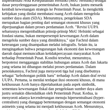
implementasi Nota Kesepahaman Helsinki (MoU Helsinki) sebagai
dasar penyelenggaraan pemerintahan Aceh, bukan justru menarik
kembali kewenangan strategis ke Pemerintah Pusat. Ia mengkritik
kebijakan yang dinilai membatasi ruang Aceh dalam mengelola
sumber daya alam (SDA). Menurutnya, pengelolaan SDA
merupakan bagian penting dari semangat otonomi khusus yang
diperjuangkan dalam proses perdamaian Aceh. "Revisi UUPA
seharusnya mengembalikan prinsip-prinsip MoU Helsinki sebagai
fondasi utama, bukan mempersempit kewenangan Aceh dalam
mengelola sumber daya yang dimilikinya," ujar Fachrul dalam
keterangan yang disampaikan melalui infografis. Selain itu, ia
mengingatkan bahwa pengurangan hak ekonomi dan kewenangan
daerah dapat memunculkan ketidakpercayaan masyarakat Aceh
terhadap Pemerintah Pusat. Kondisi tersebut, menurutnya,
berpotensi mengganggu stabilitas hubungan antara Aceh dan Jakarta
yang selama ini dibangun melalui proses perdamaian. Dalam
penolakannya, Fachrul juga menyoroti tiga hal yang disebutnya
sebagai "kebohongan politik baru" terhadap Aceh dalam draf revisi
UUPA. Pertama, ia menilai terdapat ilusi otonomi khusus, di mana
kekhususan Aceh hanya dipertahankan pada aspek simbolik,
sementara kewenangan fiskal dan pengelolaan sumber daya alam
justru semakin dikendalikan oleh Pemerintah Pusat. Kedua, ia
menyoroti adanya kecenderungan menuju hipersentralisasi (hyper-
centralism) yang dianggap bertentangan dengan semangat otonomi
asimetris yang selama ini menjadi kekhususan Aceh. Menurutnya,