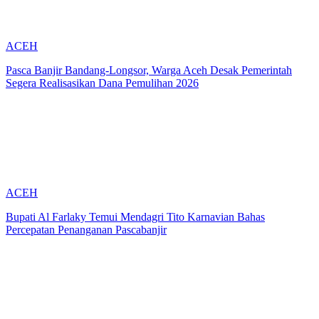
ACEH
Pasca Banjir Bandang-Longsor, Warga Aceh Desak Pemerintah
Segera Realisasikan Dana Pemulihan 2026
ACEH
Bupati Al Farlaky Temui Mendagri Tito Karnavian Bahas
Percepatan Penanganan Pascabanjir