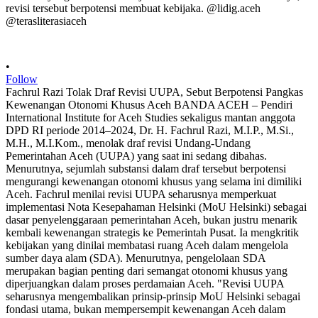
•
Follow
Fachrul Razi Tolak Draf Revisi UUPA, Sebut Berpotensi Pangkas
Kewenangan Otonomi Khusus Aceh BANDA ACEH – Pendiri
International Institute for Aceh Studies sekaligus mantan anggota
DPD RI periode 2014–2024, Dr. H. Fachrul Razi, M.I.P., M.Si.,
M.H., M.I.Kom., menolak draf revisi Undang-Undang
Pemerintahan Aceh (UUPA) yang saat ini sedang dibahas.
Menurutnya, sejumlah substansi dalam draf tersebut berpotensi
mengurangi kewenangan otonomi khusus yang selama ini dimiliki
Aceh. Fachrul menilai revisi UUPA seharusnya memperkuat
implementasi Nota Kesepahaman Helsinki (MoU Helsinki) sebagai
dasar penyelenggaraan pemerintahan Aceh, bukan justru menarik
kembali kewenangan strategis ke Pemerintah Pusat. Ia mengkritik
kebijakan yang dinilai membatasi ruang Aceh dalam mengelola
sumber daya alam (SDA). Menurutnya, pengelolaan SDA
merupakan bagian penting dari semangat otonomi khusus yang
diperjuangkan dalam proses perdamaian Aceh. "Revisi UUPA
seharusnya mengembalikan prinsip-prinsip MoU Helsinki sebagai
fondasi utama, bukan mempersempit kewenangan Aceh dalam