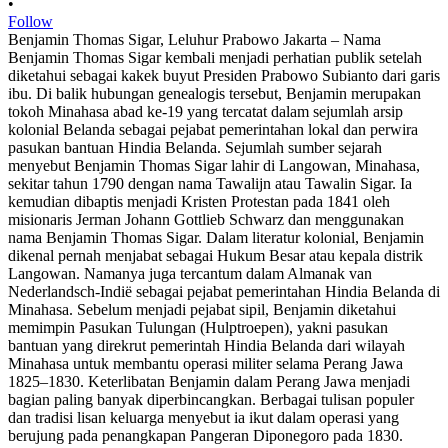
•
Follow
Benjamin Thomas Sigar, Leluhur Prabowo Jakarta – Nama
Benjamin Thomas Sigar kembali menjadi perhatian publik setelah
diketahui sebagai kakek buyut Presiden Prabowo Subianto dari garis
ibu. Di balik hubungan genealogis tersebut, Benjamin merupakan
tokoh Minahasa abad ke-19 yang tercatat dalam sejumlah arsip
kolonial Belanda sebagai pejabat pemerintahan lokal dan perwira
pasukan bantuan Hindia Belanda. Sejumlah sumber sejarah
menyebut Benjamin Thomas Sigar lahir di Langowan, Minahasa,
sekitar tahun 1790 dengan nama Tawalijn atau Tawalin Sigar. Ia
kemudian dibaptis menjadi Kristen Protestan pada 1841 oleh
misionaris Jerman Johann Gottlieb Schwarz dan menggunakan
nama Benjamin Thomas Sigar. Dalam literatur kolonial, Benjamin
dikenal pernah menjabat sebagai Hukum Besar atau kepala distrik
Langowan. Namanya juga tercantum dalam Almanak van
Nederlandsch-Indië sebagai pejabat pemerintahan Hindia Belanda di
Minahasa. Sebelum menjadi pejabat sipil, Benjamin diketahui
memimpin Pasukan Tulungan (Hulptroepen), yakni pasukan
bantuan yang direkrut pemerintah Hindia Belanda dari wilayah
Minahasa untuk membantu operasi militer selama Perang Jawa
1825–1830. Keterlibatan Benjamin dalam Perang Jawa menjadi
bagian paling banyak diperbincangkan. Berbagai tulisan populer
dan tradisi lisan keluarga menyebut ia ikut dalam operasi yang
berujung pada penangkapan Pangeran Diponegoro pada 1830.