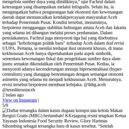
mengelola sumber daya yang dimilikinya," ujar Fachrul dalam
keterangan yang disampaikan melalui infografis. Selain itu, ia
mengingatkan bahwa pengurangan hak ekonomi dan kewenangan
daerah dapat memunculkan ketidakpercayaan masyarakat Aceh
terhadap Pemerintah Pusat. Kondisi tersebut, menurutnya,
berpotensi mengganggu stabilitas hubungan antara Aceh dan Jakarta
yang selama ini dibangun melalui proses perdamaian. Dalam
penolakannya, Fachrul juga menyoroti tiga hal yang disebutnya
sebagai "kebohongan politik baru" terhadap Aceh dalam draf revisi
UUPA. Pertama, ia menilai terdapat ilusi otonomi khusus, di mana
kekhususan Aceh hanya dipertahankan pada aspek simbolik,
sementara kewenangan fiskal dan pengelolaan sumber daya alam
justru semakin dikendalikan oleh Pemerintah Pusat. Kedua, ia
menyoroti adanya kecenderungan menuju hipersentralisasi (hyper-
centralism) yang dianggap bertentangan dengan semangat otonomi
asimetris yang selama ini menjadi kekhususan Aceh. Menurutnya,
revisi tersebut berpotensi membuat kebijaka. @lidig.aceh
@terasliterasiaceh
2 bulan ago
View on Instagram
|
5/9