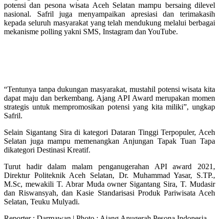
potensi dan pesona wisata Aceh Selatan mampu bersaing dilevel
nasional. Safril juga menyampaikan apresiasi dan terimakasih
kepada seluruh masyarakat yang telah mendukung melalui berbagai
mekanisme polling yakni SMS, Instagram dan YouTube.
Baca Juga
298 Atlet dan Official Polri Memeriahkan PON
XXI Aceh - Sumut
“Tentunya tanpa dukungan masyarakat, mustahil potensi wisata kita
dapat maju dan berkembang. Ajang API Award merupakan momen
strategis untuk mempromosikan potensi yang kita miliki”, ungkap
Safril.
Selain Sigantang Sira di kategori Dataran Tinggi Terpopuler, Aceh
Selatan juga mampu memenangkan Anjungan Tapak Tuan Tapa
dikategori Destinasi Kreatif.
Turut hadir dalam malam penganugerahan API award 2021,
Direktur Politeknik Aceh Selatan, Dr. Muhammad Yasar, S.TP.,
M.Sc, mewakili T. Abrar Muda owner Sigantang Sira, T. Mudasir
dan Riswansyah, dan Kasie Standarisasi Produk Pariwisata Aceh
Selatan, Teuku Mulyadi.
Reporter : Darmawan | Photo : Ajang Anugerah Pesona Indonesia