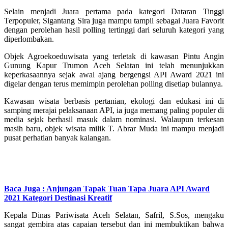
Selain menjadi Juara pertama pada kategori Dataran Tinggi
Terpopuler, Sigantang Sira juga mampu tampil sebagai Juara Favorit
dengan perolehan hasil polling tertinggi dari seluruh kategori yang
diperlombakan.
Objek Agroekoeduwisata yang terletak di kawasan Pintu Angin
Gunung Kapur Trumon Aceh Selatan ini telah menunjukkan
keperkasaannya sejak awal ajang bergengsi API Award 2021 ini
digelar dengan terus memimpin perolehan polling disetiap bulannya.
Kawasan wisata berbasis pertanian, ekologi dan edukasi ini di
samping merajai pelaksanaan API, ia juga memang paling populer di
media sejak berhasil masuk dalam nominasi. Walaupun terkesan
masih baru, objek wisata milik T. Abrar Muda ini mampu menjadi
pusat perhatian banyak kalangan.
Baca Juga
Kemeriahan HUT RI ke-79 di Selat Malaka
Baca Juga : Anjungan Tapak Tuan Tapa Juara API Award
2021 Kategori Destinasi Kreatif
Kepala Dinas Pariwisata Aceh Selatan, Safril, S.Sos, mengaku
sangat gembira atas capaian tersebut dan ini membuktikan bahwa