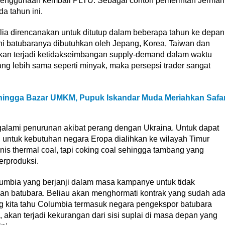
 penggunaan kembali PLTU. Sebagai contoh pemerintah Jerman
 tahun ini.
lia direncanakan untuk ditutup dalam beberapa tahun ke depan
 batubaranya dibutuhkan oleh Jepang, Korea, Taiwan dan
akan terjadi ketidakseimbangan supply-demand dalam waktu
ng lebih sama seperti minyak, maka persepsi trader sangat
hingga Bazar UMKM, Pupuk Iskandar Muda Meriahkan Safar
galami penurunan akibat perang dengan Ukraina. Untuk dapat
n untuk kebutuhan negara Eropa dialihkan ke wilayah Timur
is thermal coal, tapi coking coal sehingga tambang yang
erproduksi.
lumbia yang berjanji dalam masa kampanye untuk tidak
n batubara. Beliau akan menghormati kontrak yang sudah ad
ng kita tahu Columbia termasuk negara pengekspor batubara
 akan terjadi kekurangan dari sisi suplai di masa depan yang