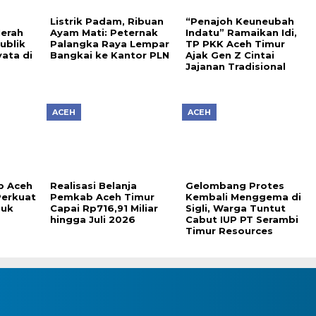
Listrik Padam, Ribuan
“Penajoh Keuneubah
Merah
Ayam Mati: Peternak
Indatu” Ramaikan Idi,
ublik
Palangka Raya Lempar
TP PKK Aceh Timur
ata di
Bangkai ke Kantor PLN
Ajak Gen Z Cintai
Jajanan Tradisional
ACEH
ACEH
b Aceh
Realisasi Belanja
Gelombang Protes
Perkuat
Pemkab Aceh Timur
Kembali Menggema di
duk
Capai Rp716,91 Miliar
Sigli, Warga Tuntut
hingga Juli 2026
Cabut IUP PT Serambi
Timur Resources