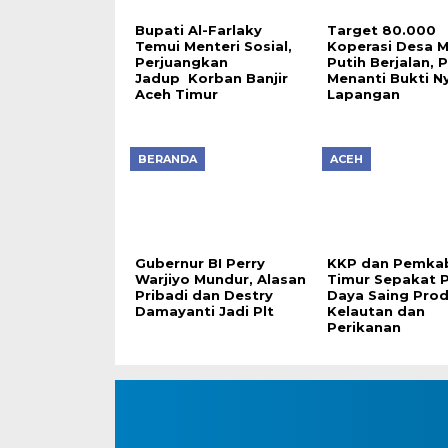
Bupati Al-Farlaky
Target 80.000
Temui Menteri Sosial,
Koperasi Desa 
Perjuangkan
Putih Berjalan, P
Jadup Korban Banjir
Menanti Bukti Ny
Aceh Timur
Lapangan
BERANDA
ACEH
Gubernur BI Perry
KKP dan Pemka
Warjiyo Mundur, Alasan
Timur Sepakat 
Pribadi dan Destry
Daya Saing Pro
Damayanti Jadi Plt
Kelautan dan
Perikanan