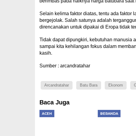
berimbas pada naiknya harga batubara saat i
Selain kelima faktor diatas, tentu ada fakto
bergejolak. Salah satunya adalah tergangg
direncanakan untuk dipakai di Eropa tidak te
Tidak dapat dipungkiri, kebutuhan manusia 
sampai kita kehilangan fokus dalam membang
kasih.
Sumber : arcandratahar
Arcandratahar
Batu Bara
Ekonom
G
Baca Juga
ACEH
BERANDA