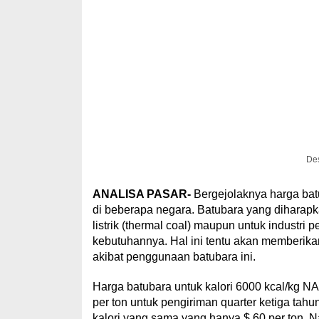
Des
ANALISA PASAR-
Bergejolaknya harga batu
di beberapa negara. Batubara yang diharap
listrik (thermal coal) maupun untuk industri 
kebutuhannya. Hal ini tentu akan memberik
akibat penggunaan batubara ini.
Harga batubara untuk kalori 6000 kcal/kg NA
per ton untuk pengiriman quarter ketiga tah
kalori yang sama yang hanya $ 60 per ton. Na