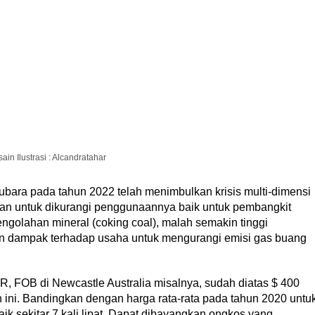
ain Ilustrasi : Alcandratahar
bara pada tahun 2022 telah menimbulkan krisis multi-dimensi
kan untuk dikurangi penggunaannya baik untuk pembangkit
pengolahan mineral (coking coal), malah semakin tinggi
an dampak terhadap usaha untuk mengurangi emisi gas buang
R, FOB di Newcastle Australia misalnya, sudah diatas $ 400
un ini. Bandingkan dengan harga rata-rata pada tahun 2020 untu
ik sekitar 7 kali lipat. Dapat dibayangkan ongkos yang