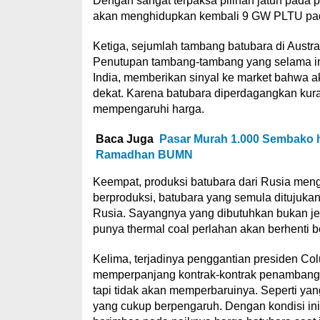
Dengan sangat terpaksa pilihan jatuh pada
akan menghidupkan kembali 9 GW PLTU pada
Ketiga, sejumlah tambang batubara di Austra
Penutupan tambang-tambang yang selama ini
India, memberikan sinyal ke market bahwa 
dekat. Karena batubara diperdagangkan kura
mempengaruhi harga.
Baca Juga
Pasar Murah 1.000 Sembako 
Ramadhan BUMN
Keempat, produksi batubara dari Rusia men
berproduksi, batubara yang semula ditujuka
Rusia. Sayangnya yang dibutuhkan bukan jen
punya thermal coal perlahan akan berhenti b
Kelima, terjadinya penggantian presiden Co
memperpanjang kontrak-kontrak penambanga
tapi tidak akan memperbaruinya. Seperti ya
yang cukup berpengaruh. Dengan kondisi ini,