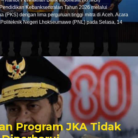
endidikan Kebanksentralan Tahun 2026 melalui
 (PKS) dengan lima perguruan tinggi mitra di Aceh. Acara
C Politeknik Negeri Lhokseumawe (PNL) pada Selasa, 14
an Program JKA Tidak