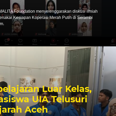
LITA Foundation menyelenggarakan diskusi ilmiah
Menakar Kesiapan Koperasi Merah Putih di Serambi
m.
elajaran Luar Kelas,
siswa UIA Telusuri
jarah Aceh