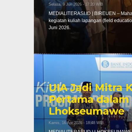
Selasa, 9 Jun 2026 - 17:20 WIB
MEDIALITERASI.ID | BIREUEN – Mahasi
kegiatan kuliah lapangan (field educa
Juni 2026.
UIA Jadi Mitra
Pertama dalam 
Lhokseumawe
Kamis, 16 Apr 2026 - 18:48 WIB
MEDIALITERASI.ID | LHOKSEUMAWE – K