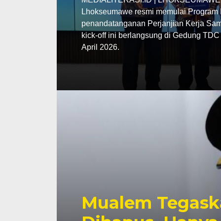
Lhokseumawe resmi memulai Program P
penandatanganan Perjanjian Kerja Sama
kick-off ini berlangsung di Gedung TD
April 2026.
Mualem Tegask