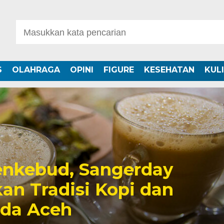
S
OLAHRAGA
OPINI
FIGURE
KESEHATAN
KUL
nkebud, Sangerday
an Tradisi Kopi dan
uda Aceh