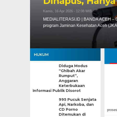
Dihapus, Hanya
Kamis, 16 Apr 2026 - 12:08 WIB
MEDIALITERASI.ID | BANDA ACEH – Gu
program Jaminan Kesehatan Aceh (JK
HUKUM
Diduga Modus
“Ghibah Akar
Rumput”,
Anggaran
Keterbukaan
Informasi Publik Disorot
995 Pucuk Senjata
Api, Narkoba, dan
CD Porno
proses
Ditemukan di