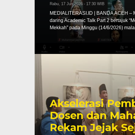
Rabu, 17 Jun 2026 - 17:30 WIB
MEDIALITERASI.ID | BANDA ACEH – MA
daring Academic Talk Part 2 bertajuk “
Mekkah” pada Minggu (14/6/2026) mala
Akselerasi Pemb
Dosen dan Maha
Rekam Jejak Se