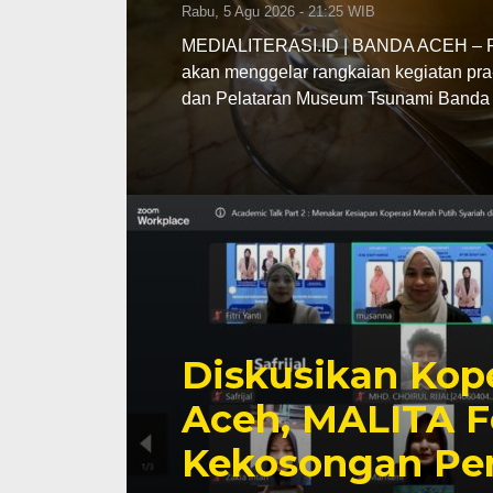
Rabu, 5 Agu 2026 - 21:25 WIB
MEDIALITERASI.ID | BANDA ACEH – Pe
akan menggelar rangkaian kegiatan pra
dan Pelataran Museum Tsunami Banda 
Diskusikan Kope
Aceh, MALITA F
Kekosongan Pe