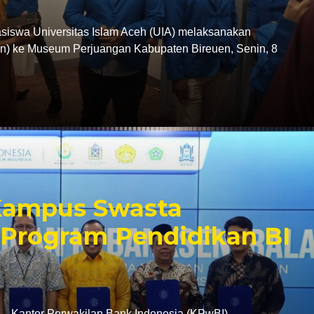
swa Universitas Islam Aceh (UIA) melaksanakan
tion) ke Museum Perjuangan Kabupaten Bireuen, Senin, 8
 Kampus Swasta
Program Pendidikan BI
antor Perwakilan Bank Indonesia (KPwBI)