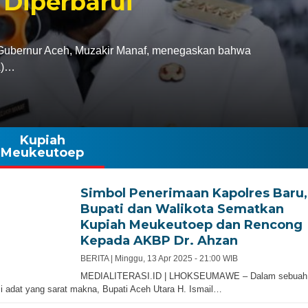
 Diperbarui
bernur Aceh, Muzakir Manaf, menegaskan bahwa
A)…
Kupiah
Meukeutoep
Simbol Penerimaan Kapolres Baru,
Bupati dan Walikota Sematkan
Kupiah Meukeutoep dan Rencong
Kepada AKBP Dr. Ahzan
BERITA |
Minggu, 13 Apr 2025 - 21:00 WIB
MEDIALITERASI.ID | LHOKSEUMAWE – Dalam sebuah
i adat yang sarat makna, Bupati Aceh Utara H. Ismail…