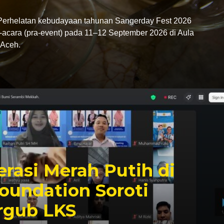
rhelatan kebudayaan tahunan Sangerday Fest 2026
-acara (pra-event) pada 11–12 September 2026 di Aula
Aceh.
rasi Merah Putih di
oundation Soroti
rgub LKS