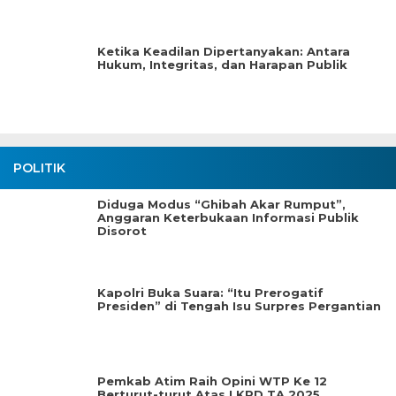
Ketika Keadilan Dipertanyakan: Antara
Hukum, Integritas, dan Harapan Publik
POLITIK
Diduga Modus “Ghibah Akar Rumput”,
Anggaran Keterbukaan Informasi Publik
Disorot
Kapolri Buka Suara: “Itu Prerogatif
Presiden” di Tengah Isu Surpres Pergantian
Pemkab Atim Raih Opini WTP Ke 12
Berturut-turut Atas LKPD TA.2025