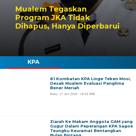
Mualem Tegaskan
Program JKA Tidak
Dihapus, Hanya Diperbarui
KPA
61 Kombatan KPA Linge Teken Mosi,
Desak Mualem Evaluasi Panglima
Bener Meriah
Rabu, 17 Jun 2026 - 18:33 WIB
Ziarah Ke Makam Anggota GAM yang
Gugur Dalam Peperangan KPA Sagoe
Teungku Keuramat Bentangkan
Bulan Bintang