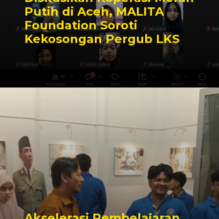
Putih di Aceh, MALITA
Foundation Soroti
Kekosongan Pergub LKS
Akselerasi Pembelajaran