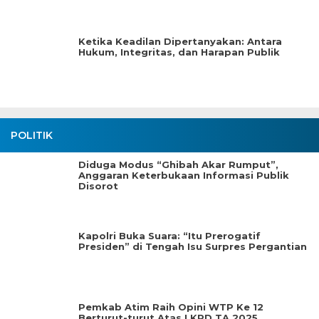
Ketika Keadilan Dipertanyakan: Antara
Hukum, Integritas, dan Harapan Publik
POLITIK
Diduga Modus “Ghibah Akar Rumput”,
Anggaran Keterbukaan Informasi Publik
Disorot
Kapolri Buka Suara: “Itu Prerogatif
Presiden” di Tengah Isu Surpres Pergantian
Pemkab Atim Raih Opini WTP Ke 12
Berturut-turut Atas LKPD TA.2025