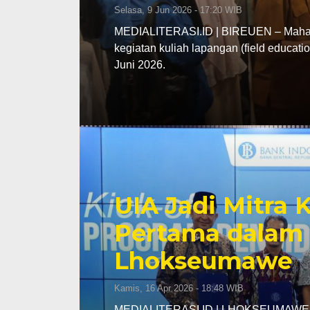
Selasa, 9 Jun 2026 - 17:20 WIB
MEDIALITERASI.ID | BIREUEN – Mahasi
kegiatan kuliah lapangan (field educa
Juni 2026.
UIA Jadi Mitra
Pertama dalam 
Lhokseumawe
Kamis, 16 Apr 2026 - 18:48 WIB
MEDIALITERASI.ID | LHOKSEUMAWE – K