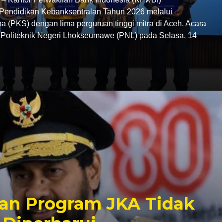
endidikan Kebanksentralan Tahun 2026 melalui
 (PKS) dengan lima perguruan tinggi mitra di Aceh. Acara
C Politeknik Negeri Lhokseumawe (PNL) pada Selasa, 14
an Program JKA Tidak