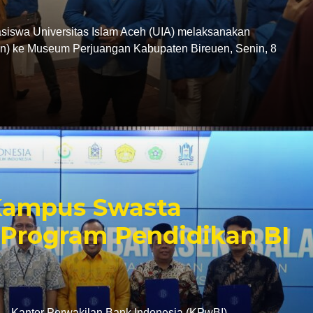
swa Universitas Islam Aceh (UIA) melaksanakan
tion) ke Museum Perjuangan Kabupaten Bireuen, Senin, 8
 Kampus Swasta
Program Pendidikan BI
antor Perwakilan Bank Indonesia (KPwBI)