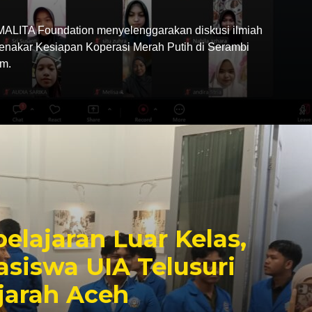
LITA Foundation menyelenggarakan diskusi ilmiah
Menakar Kesiapan Koperasi Merah Putih di Serambi
m.
elajaran Luar Kelas,
siswa UIA Telusuri
jarah Aceh