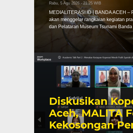
Rabu, 5 Agu 2026 - 21:25 WIB
MEDIALITERASI.ID | BANDA ACEH – Pe
akan menggelar rangkaian kegiatan pra
dan Pelataran Museum Tsunami Banda 
Diskusikan Kope
Aceh, MALITA F
Kekosongan Pe