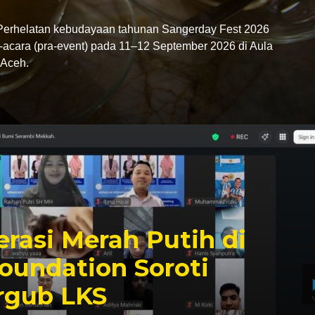
rhelatan kebudayaan tahunan Sangerday Fest 2026
-acara (pra-event) pada 11–12 September 2026 di Aula
Aceh.
rasi Merah Putih di
oundation Soroti
rgub LKS