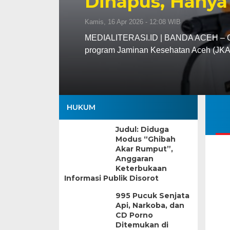
Dihapus, Hanya
Kamis, 16 Apr 2026 - 12:08 WIB
MEDIALITERASI.ID | BANDA ACEH – Gu
program Jaminan Kesehatan Aceh (JK
HUKUM
Judul: Diduga
Modus “Ghibah
Akar Rumput”,
Anggaran
Keterbukaan
Informasi Publik Disorot
995 Pucuk Senjata
Api, Narkoba, dan
CD Porno
Ditemukan di