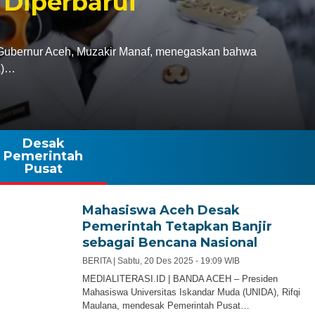
 Diperbarui
bernur Aceh, Muzakir Manaf, menegaskan bahwa
A)…
Desak
Pemerintah
Pusat
Mahasiswa Aceh Desak
Pemerintah Tetapkan Banjir
sebagai Bencana Nasional
BERITA |
Sabtu, 20 Des 2025 - 19:09 WIB
MEDIALITERASI.ID | BANDA ACEH – Presiden
Mahasiswa Universitas Iskandar Muda (UNIDA), Rifqi
Maulana, mendesak Pemerintah Pusat…