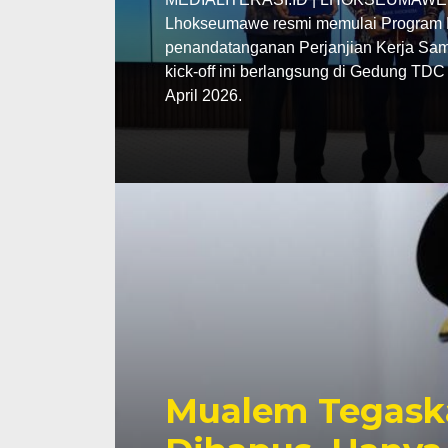
Lhokseumawe resmi memulai Program P
penandatanganan Perjanjian Kerja Sama
kick-off ini berlangsung di Gedung TD
April 2026.
Mualem Tegask