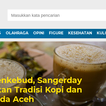
S
OLAHRAGA
OPINI
FIGURE
KESEHATAN
KUL
nkebud, Sangerday
an Tradisi Kopi dan
uda Aceh