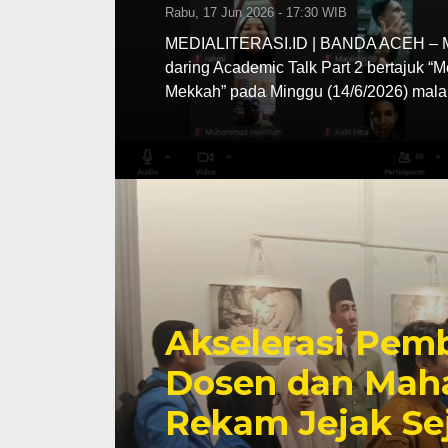
Rabu, 17 Jun 2026 - 17:30 WIB
MEDIALITERASI.ID | BANDA ACEH – MA
daring Academic Talk Part 2 bertajuk “
Mekkah” pada Minggu (14/6/2026) mala
Akselerasi Pemb
Dosen dan Maha
Rekam Jejak Se