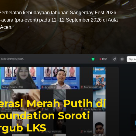
rhelatan kebudayaan tahunan Sangerday Fest 2026
-acara (pra-event) pada 11–12 September 2026 di Aula
Aceh.
rasi Merah Putih di
oundation Soroti
rgub LKS