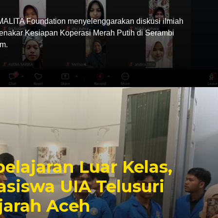
LITA Foundation menyelenggarakan diskusi ilmiah
Menakar Kesiapan Koperasi Merah Putih di Serambi
m.
elajaran Luar Kelas,
siswa UIA Telusuri
jarah Aceh