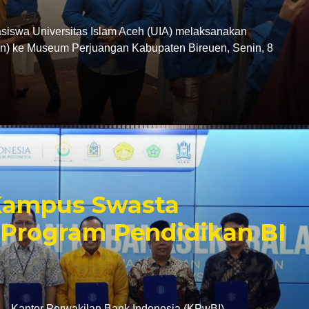
swa Universitas Islam Aceh (UIA) melaksanakan
tion) ke Museum Perjuangan Kabupaten Bireuen, Senin, 8
 Kampus Swasta
Program Pendidikan BI
antor Perwakilan Bank Indonesia (KPwBI)