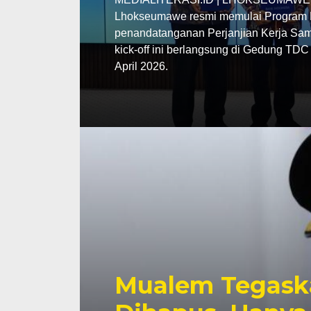
Lhokseumawe resmi memulai Program P
penandatanganan Perjanjian Kerja Sama
kick-off ini berlangsung di Gedung TD
April 2026.
Mualem Tegask