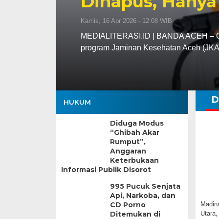
Dihapus, Hanya
Kamis, 16 Apr 2026 - 12:08 WIB
MEDIALITERASI.ID | BANDA ACEH – Gu
program Jaminan Kesehatan Aceh (JK
D
HUKUM
Diduga Modus
“Ghibah Akar
Rumput”,
Anggaran
Keterbukaan
Informasi Publik Disorot
995 Pucuk Senjata
Api, Narkoba, dan
CD Porno
Madin
Ditemukan di
Utara,