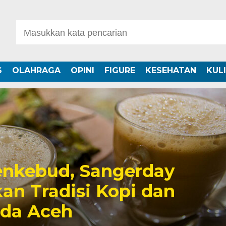
S
OLAHRAGA
OPINI
FIGURE
KESEHATAN
KUL
nkebud, Sangerday
an Tradisi Kopi dan
uda Aceh