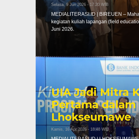
Selasa, 9 Jun 2026 - 17:20 WIB
MEDIALITERASI.ID | BIREUEN – Mahasi
kegiatan kuliah lapangan (field educa
Juni 2026.
UIA Jadi Mitra
Pertama dalam 
Lhokseumawe
Kamis, 16 Apr 2026 - 18:48 WIB
MEDIALITERASI.ID | LHOKSEUMAWE – K