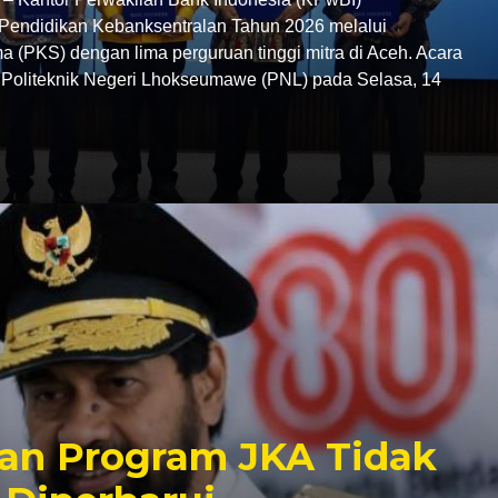
endidikan Kebanksentralan Tahun 2026 melalui
 (PKS) dengan lima perguruan tinggi mitra di Aceh. Acara
C Politeknik Negeri Lhokseumawe (PNL) pada Selasa, 14
an Program JKA Tidak