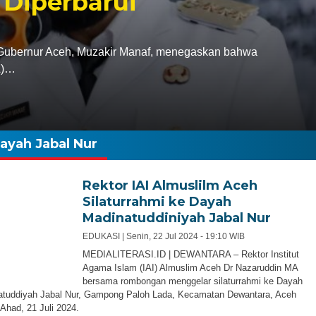
 Diperbarui
bernur Aceh, Muzakir Manaf, menegaskan bahwa
A)…
ayah Jabal Nur
Rektor IAI Almuslilm Aceh
Silaturrahmi ke Dayah
Madinatuddiniyah Jabal Nur
EDUKASI |
Senin, 22 Jul 2024 - 19:10 WIB
MEDIALITERASI.ID | DEWANTARA – Rektor Institut
Agama Islam (IAI) Almuslim Aceh Dr Nazaruddin MA
bersama rombongan menggelar silaturrahmi ke Dayah
atuddiyah Jabal Nur, Gampong Paloh Lada, Kecamatan Dewantara, Aceh
 Ahad, 21 Juli 2024.