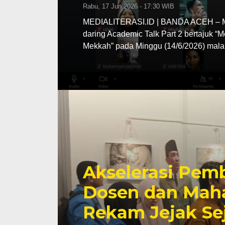
Rabu, 17 Jun 2026 - 17:30 WIB
MEDIALITERASI.ID | BANDA ACEH – MA
daring Academic Talk Part 2 bertajuk “
Mekkah” pada Minggu (14/6/2026) mala
Akselerasi Pemb
Dosen dan Maha
Rekam Jejak Se