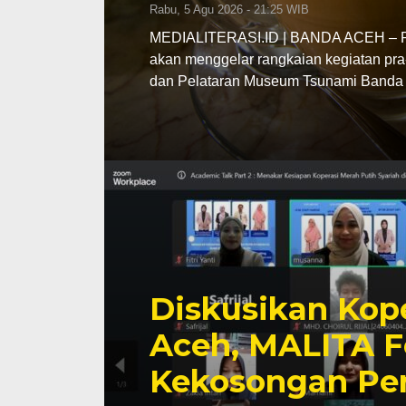
Rabu, 5 Agu 2026 - 21:25 WIB
MEDIALITERASI.ID | BANDA ACEH – Pe
akan menggelar rangkaian kegiatan pra
dan Pelataran Museum Tsunami Banda 
Diskusikan Kope
Aceh, MALITA F
Kekosongan Pe