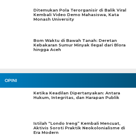
Ditemukan Pola Terorganisir di Balik Viral
Kembali Video Demo Mahasiswa, Kata
Monash University
Bom Waktu di Bawah Tanah: Deretan
Kebakaran Sumur Minyak Ilegal dari Blora
hingga Aceh
OPINI
Ketika Keadilan Dipertanyakan: Antara
Hukum, Integritas, dan Harapan Publik
Istilah “Londo Ireng” Kembali Mencuat,
Aktivis Soroti Praktik Neokolonialisme di
Era Modern