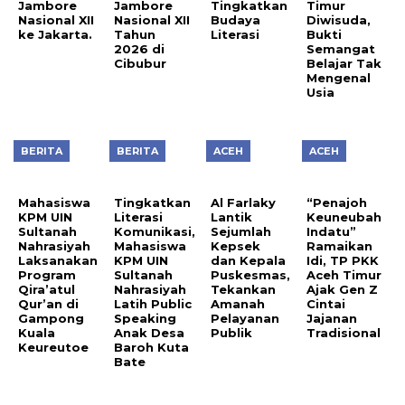
Jambore
Jambore
Tingkatkan
Timur
Nasional XII
Nasional XII
Budaya
Diwisuda,
ke Jakarta.
Tahun
Literasi
Bukti
2026 di
Semangat
Cibubur
Belajar Tak
Mengenal
Usia
BERITA
BERITA
ACEH
ACEH
Mahasiswa
Tingkatkan
Al Farlaky
“Penajoh
KPM UIN
Literasi
Lantik
Keuneubah
Sultanah
Komunikasi,
Sejumlah
Indatu”
Nahrasiyah
Mahasiswa
Kepsek
Ramaikan
Laksanakan
KPM UIN
dan Kepala
Idi, TP PKK
Program
Sultanah
Puskesmas,
Aceh Timur
Qira’atul
Nahrasiyah
Tekankan
Ajak Gen Z
Qur’an di
Latih Public
Amanah
Cintai
Gampong
Speaking
Pelayanan
Jajanan
Kuala
Anak Desa
Publik
Tradisional
Keureutoe
Baroh Kuta
Bate