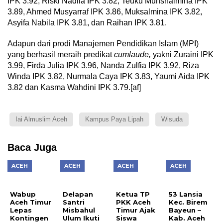
IPK 3.92, Riski Nadila IPK 3.82, Teuku Muhshalmina IPK
3.89, Ahmed Musyarraf IPK 3.86, Muksalmina IPK 3.82,
Asyifa Nabila IPK 3.81, dan Raihan IPK 3.81.
Adapun dari prodi Manajemen Pendidikan Islam (MPI)
yang berhasil meraih predikat
cumlaude,
yakni Zuraini IPK
3.99, Firda Julia IPK 3.96, Nanda Zulfia IPK 3.92, Riza
Winda IPK 3.82, Nurmala Caya IPK 3.83, Yaumi Aida IPK
3.82 dan Kasma Wahdini IPK 3.79.[af]
Iai Almuslim Aceh
Kampus Paya Lipah
Wisuda
Baca Juga
ACEH
ACEH
ACEH
ACEH
Wabup
Delapan
Ketua TP
53 Lansia
Aceh Timur
Santri
PKK Aceh
Kec. Birem
Lepas
Misbahul
Timur Ajak
Bayeun –
Kontingen
Ulum Ikuti
Siswa
Kab. Aceh